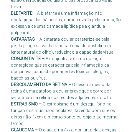
estão desfocadas ou distorcidas provocando visão
turva.
BLEFARITE
–
A blefarite é uma inflamação não
contagiosa das pálpebras, caracterizada pela produção
excessiva de uma camada lipídica pela glândula
palpebral.
CATARATAS
–
A catarata ocular carateriza-se pela
perda progressiva da transparência do cristalino (a
lente natural do olho), reduzindo a capacidade visual.
CONJUNTIVITE
–
A conjuntivite é uma doença
contagiosa que se caracteriza pela inflamação da
conjuntiva, causada por agentes tóxicos, alergias,
bactérias ou vírus.
DESCOLAMENTO DA RETINA
–
O descolamento da
retina é uma patologia ocular grave que ocorre por
separação da retina dos tecidos adjacentes do olho.
ESTRABISMO
–
O estrabismo é um desequilíbrio na
função dos músculos oculares, fazendo com que os
olhos não fixem o mesmo ponto ou objeto ao mesmo
tempo.
GLAUCOMA
–
O glaucoma é o o conjunto de doenças