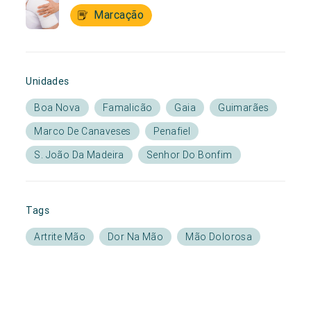
Marcação
Unidades
Boa Nova
Famalicão
Gaia
Guimarães
Marco De Canaveses
Penafiel
S. João Da Madeira
Senhor Do Bonfim
Tags
Artrite Mão
Dor Na Mão
Mão Dolorosa