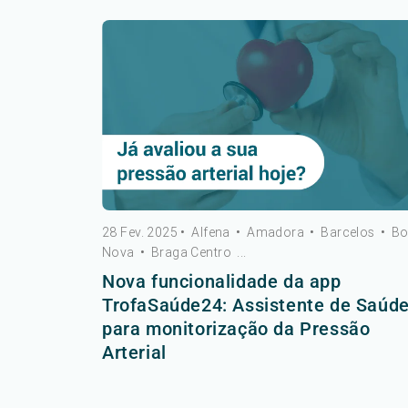
28 Fev. 2025
•
Alfena
•
Amadora
•
Barcelos
•
B
Nova
•
Braga Centro
...
Nova funcionalidade da app
TrofaSaúde24: Assistente de Saúd
para monitorização da Pressão
Arterial