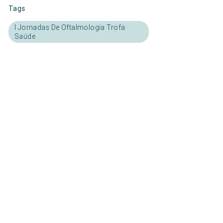
Tags
I Jornadas De Oftalmologia Trofa
Saúde