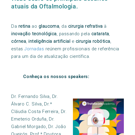
atuais da Oftalmologia.
Da
retina
ao
glaucoma
, da
cirurgia refrativa
à
inovação tecnológica
, passando pela
catarata
,
córnea
,
inteligência artificial
e
cirurgia robótica
,
estas
Jornadas
reúnem profissionais de referência
para um dia de atualização científica.
Conheça os nossos speakers:
Dr. Fernando Silva, Dr.
Álvaro C. Silva, Dr.ª
Cláudia Costa Ferreira, Dr.
Emeterio Orduña, Dr.
Gabriel Morgado, Dr. João
Queirós, Prof.ª Doutora