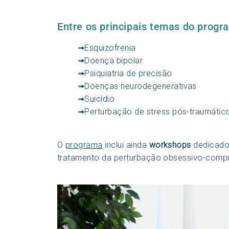
Entre os principais temas do prog
➟Esquizofrenia
➟Doença bipolar
➟Psiquiatria de precisão
➟Doenças neurodegenerativas
➟Suicídio
➟Perturbação de stress pós-traumátic
O
programa
inclui ainda
workshops
dedicados
tratamento da perturbação obsessivo-compul