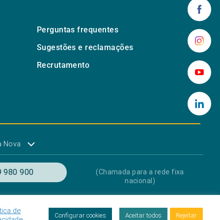
Perguntas frequentes
Sugestões e reclamações
Recrutamento
a Nova
 980 900
(Chamada para a rede fixa
nacional)
tica de
res
Proteção de dados
Livro de Reclamações
Configurar cookies
Aceitar todos
Rejeitar
acidade