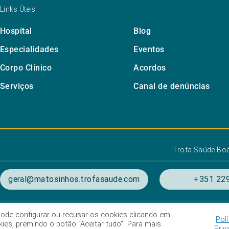
Links Úteis
Hospital
Blog
Especialidades
Eventos
Corpo Clínico
Acordos
Serviços
Canal de denúncias
Trofa Saúde Bo
geral@matosinhos.trofasaude.com
+351 229
. Pode configurar ou recusar os cookies clicando em
Polí
ondições de utilização
Listagem das Unidades Hospitala
es, premindo o botão “Aceitar tudo”. Para mais
Priv