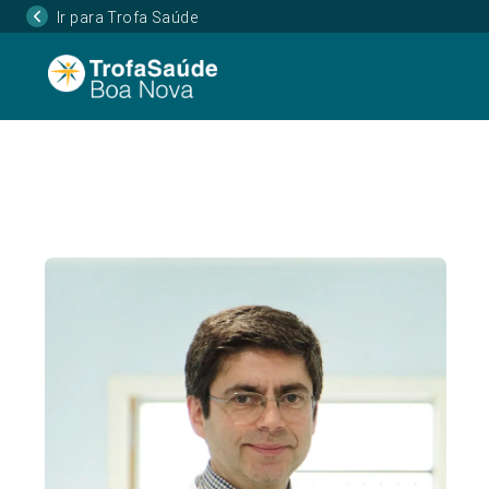
Ir para Trofa Saúde
Página Inicial
Corpo Clínico
Alfredo Soares,
•
•