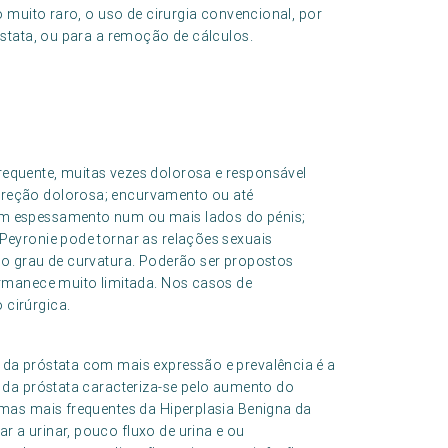
 muito raro, o uso de cirurgia convencional, por
stata, ou para a remoção de cálculos.
equente, muitas vezes dolorosa e responsável
ereção dolorosa; encurvamento ou até
um espessamento num ou mais lados do pénis;
Peyronie pode tornar as relações sexuais
 o grau de curvatura. Poderão ser propostos
ermanece muito limitada. Nos casos de
 cirúrgica.
 da próstata com mais expressão e prevalência é a
a da próstata caracteriza-se pelo aumento do
omas mais frequentes da Hiperplasia Benigna da
 a urinar, pouco fluxo de urina e ou