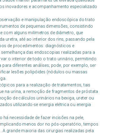
ofa Saúde manter patamares de elevada qualidade
tos inovadores e acompanhamento especializado
observação e manipulação endoscópica do trato
instrumentos de pequenas dimensões, consistindo
e com alguns milímetros de diâmetro, que
da uretra, até ao interior dos rins, passando pela
upos de procedimentos: diagnósticos e
à semelhança das endoscopias realizadas para a
 o interior de todo o trato urinário, permitindo
 para diferentes análises; pode, por exemplo, ser
ntificar lesões polipóides (nódulos ou massas
iga.
picos para a realização de tratamentos, tais
 na urina, a remoção de fragmentos de próstata
ção de cálculos urinários na bexiga, ureter ou
ados utilizando-se energia elétrica ou energia
o há necessidade de fazer incisões na pele,
, implicando menos dor no pós-operatório, tempos
. A grande maioria das cirurgias realizadas pela