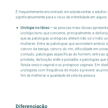
É frequentemente encontrado em adolescentes e adultos s
significativamente para o risco de infertilidade em alguns 
Urologia no Idoso –
as pessoas mais idosas apresent
urológicosno que concerne, principalmente, a disfunçõ
que as patologias urológicas afetam não só o trato 
mulheres. Entre as patologias que acometem ambos os
cancro da bexiga, cancro do rim, dificuldade em urinar, 
contudo, patologias específicas do homem, entre as qu
próstata, disfunção erétil e postatite; e patologias 
fístula vesico-vaginal e os prolapsos vaginais. Em ida
urologista com frequência de modo a prevenir as princi
fim de melhorar a qualidade de vida da pessoa.
Diferenciação