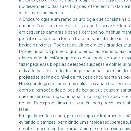
investigação clínica permite à equipa de Urologia do Tr
no desempenho das suas funções, oferecendo tratamen
sem custos adicionais.
A Endourologia é um ramo da urologia que consiste na 
urinário. Contrariamente à cirurgia aberta, serve-se de 
em pequenas câmaras e canais de trabalho, habitualment
permitem o acesso a todo o trato urinário, desde o início 
bexiga e ureteres. Pode subdividir-se em dois grandes gr
terapêuticos. No primeiro grupo temos as endoscopias, 
observação do estômago e do cólon, onde se pode observar
fazer pequenas biópsias de lesões suspeitas e colher urina
utilizado para o estudo de sangue na urina e permitir ide
projetadas acima do nível da mucosa circundante na bex
No segundo grupo, podemos utilizar os aparelhos endoscó
como a remoção de pólipos da bexiga que causam sangue
que causam obstrução urinária, ou a fragmentação e remo
no rim. Estes procedimentos terapêuticos podem ser realiz
laser.
Em qualquer dos casos, para este tipo de tratamentos, nã
evitando cicatrizes, permitindo uma rápida recuperação
de internamento curtos e uma rápida retoma da vida ativa