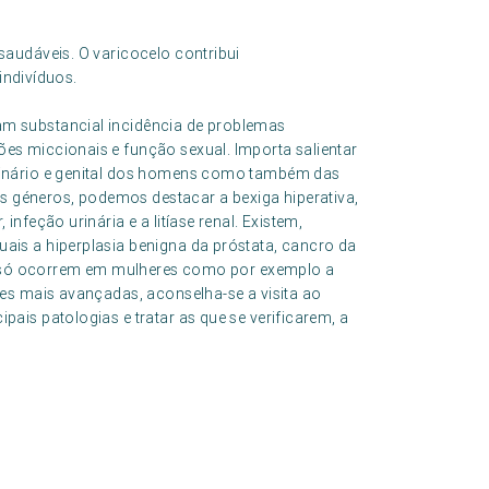
audáveis. O varicocelo contribui
indivíduos.
am substancial incidência de problemas
es miccionais e função sexual. Importa salientar
urinário e genital dos homens como também das
 géneros, podemos destacar a bexiga hiperativa,
infeção urinária e a litíase renal. Existem,
ais a hiperplasia benigna da próstata, cancro da
que só ocorrem em mulheres como por exemplo a
des mais avançadas, aconselha-se a visita ao
pais patologias e tratar as que se verificarem, a