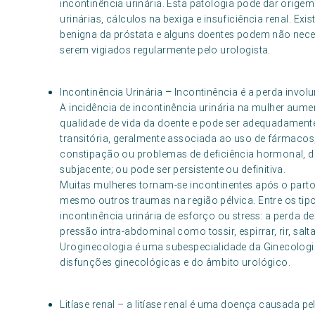
incontinência urinária. Esta patologia pode dar orig
urinárias, cálculos na bexiga e insuficiência renal. Ex
benigna da próstata e alguns doentes podem não nece
serem vigiados regularmente pelo urologista.
Incontinência Urinária
–
Incontinência é a perda involu
A incidência de incontinência urinária na mulher aum
qualidade de vida da doente e pode ser adequadamente
transitória, geralmente associada ao uso de fármacos, 
constipação ou problemas de deficiência hormonal, 
subjacente; ou pode ser persistente ou definitiva.
Muitas mulheres tornam-se incontinentes após o parto, 
mesmo outros traumas na região pélvica. Entre os tip
incontinência urinária de esforço ou stress: a perda 
pressão intra-abdominal como tossir, espirrar, rir, salt
Uroginecologia é uma subespecialidade da Ginecolog
disfunções ginecológicas e do âmbito urológico.
Litíase renal – a litíase renal é uma doença causada p