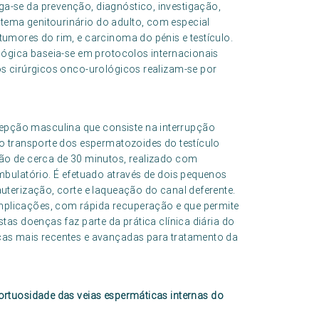
a-se da prevenção, diagnóstico, investigação,
tema genitourinário do adulto, com especial
tumores do rim, e carcinoma do pénis e testículo.
ológica baseia-se em protocolos internacionais
os cirúrgicos onco-urológicos realizam-se por
pção masculina que consiste na interrupção
lo transporte dos espermatozoides do testículo
ção de cerca de 30 minutos, realizado com
ambulatório. É efetuado através de dois pequenos
auterização, corte e laqueação do canal deferente.
mplicações, com rápida recuperação e que permite
tas doenças faz parte da prática clínica diária do
cas mais recentes e avançadas para tratamento da
tortuosidade das veias espermáticas internas do