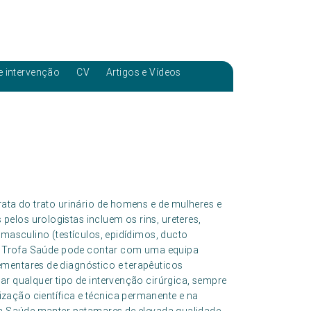
e intervenção
CV
Artigos e Vídeos
rata do trato urinário de homens e de mulheres e
elos urologistas incluem os rins, ureteres,
 masculino (testículos, epidídimos, ducto
upo Trofa Saúde pode contar com uma equipa
mentares de diagnóstico e terapêuticos
ar qualquer tipo de intervenção cirúrgica, sempre
zação científica e técnica permanente e na