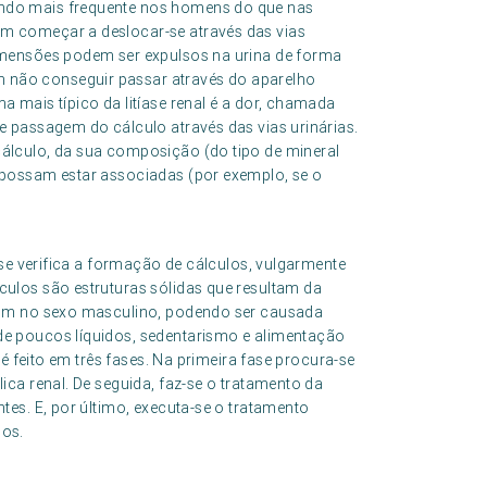
endo mais frequente nos homens do que nas
em começar a deslocar-se através das vias
dimensões podem ser expulsos na urina de forma
 não conseguir passar através do aparelho
a mais típico da litíase renal é a dor, chamada
 e passagem do cálculo através das vias urinárias.
cálculo, da sua composição (do tipo de mineral
e possam estar associadas (por exemplo, se o
e se verifica a formação de cálculos, vulgarmente
culos são estruturas sólidas que resultam da
omum no sexo masculino, podendo ser causada
de poucos líquidos, sedentarismo e alimentação
, é feito em três fases. Na primeira fase procura-se
lica renal. De seguida, faz-se o tratamento da
ntes. E, por último, executa-se o tratamento
los.