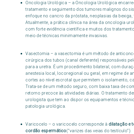
Oncologia Urológica – a Oncologia Urológica encarreg
tratamento e seguimento dos tumores malignos do sis
enfoque no cancro da próstata, neoplasias da bexiga, 
Atualmente, a prática clínica na área da oncologia ur
com forte evidência científica e muitos dos tratament
meio de técnicas minimamente invasivas.
Vasectomia – a vasectomia é um método de anticonce
cirúrgica dos tubos (canal deferente) responsáveis pe
para a uretra. É um procedimento bilateral, com dura
anestesia local, locoregional ou geral, em regime de 
cortes ao nível escrotal que permitem o isolamento, c
Trata-se de um método seguro, com baixa taxa de co
retorno precoce às atividades diárias. O tratamento des
urologista que tem ao dispor os equipamentos e técni
patologia urológica.
Varicocelo – o varicocelo corresponde à
dilatação e 
cordão espermático
(“varizes das veias do testículo”).