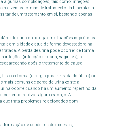
em a algumas complicações, tais como: infeções
istem diversas formas de tratamento da hiperplasia
ssitar de um tratamento em si, bastando apenas
ntária de urina da bexiga em situações impróprias.
enta com a idade e atua de forma devastadora na
 tratada. A perda de urina pode ocorrer de forma
a infeções (infecção urinária, vaginites), a
desaparecendo após o tratamento da causa
histerectomia (cirurgia para retirada do útero) ou
os mais comuns de perda de urina existe a
de urina ocorre quando há um aumento repentino da
ar, correr ou realizar algum esforço. A
ia que trata problemas relacionados com
ela formação de depósitos de minerais,