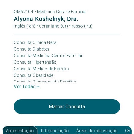
OM52104 •
Medicina Geral e Familiar
Alyona Koshelnyk, Dra.
inglês ( en) • ucraniano (ur) • russo ( ru)
Consulta Clínica Geral
Consulta Diabetes
Consulta Medicina Geral e Familiar
Consulta Hipertensão
Consulta Médico de Família
Consulta Obesidade
Consulta Planeamento Familiar
Ver todas
Consulta Depressão e Ansiedade
Marcar Consulta
Apresentação
Diferenciação
Áreas de intervenção
CV