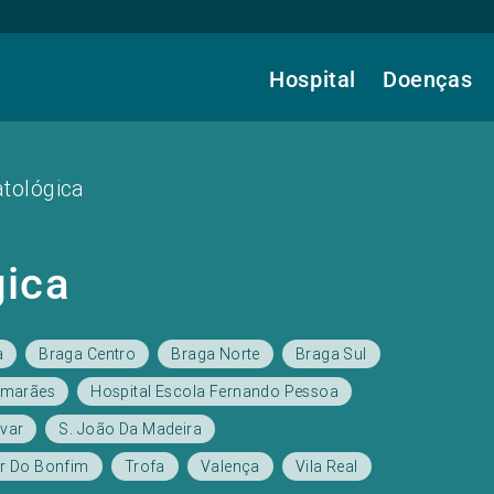
Hospital
Doenças
tológica
gica
a
Braga Centro
Braga Norte
Braga Sul
imarães
Hospital Escola Fernando Pessoa
var
S. João Da Madeira
r Do Bonfim
Trofa
Valença
Vila Real