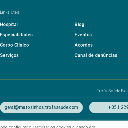
Links Úteis
Hospital
Blog
Especialidades
Eventos
Corpo Clínico
Acordos
Serviços
Canal de denúncias
Trofa Saúde Bo
geral@matosinhos.trofasaude.com
+351 229
. Pode configurar ou recusar os cookies clicando em