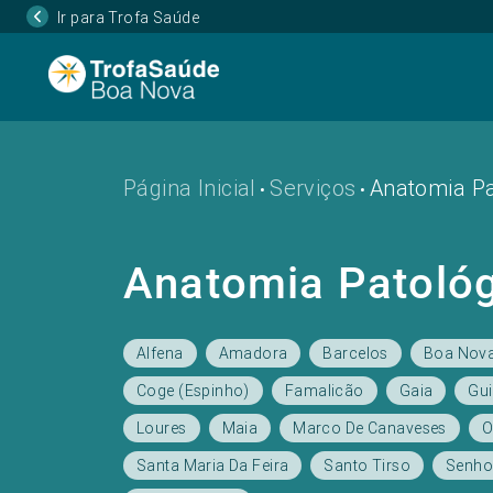
Ir para Trofa Saúde
Página Inicial
Serviços
Anatomia Pa
•
•
Anatomia Patoló
Alfena
Amadora
Barcelos
Boa Nov
Coge (Espinho)
Famalicão
Gaia
Gu
Loures
Maia
Marco De Canaveses
O
Santa Maria Da Feira
Santo Tirso
Senho