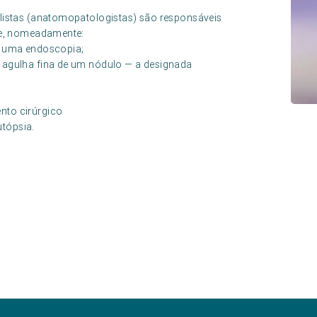
listas (anatomopatologistas) são responsáveis
te, nomeadamente:
te uma endoscopia;
r agulha fina de um nódulo — a designada
nto cirúrgico
tópsia.