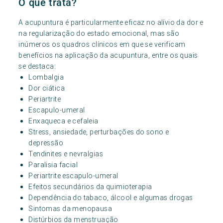
O que trata?
A acupuntura é particularmente eficaz no alívio da dor e
na regularização do estado emocional, mas são
inúmeros os quadros clínicos em que se verificam
benefícios na aplicação da acupuntura, entre os quais
se destaca:
Lombalgia
Dor ciática
Periartrite
Escapulo-umeral
Enxaqueca e cefaleia
Stress, ansiedade, perturbações do sono e
depressão
Tendinites e nevralgias
Paralisia facial
Periartrite escapulo-umeral
Efeitos secundários da quimioterapia
Dependência do tabaco, álcool e algumas drogas
Sintomas da menopausa
Distúrbios da menstruação