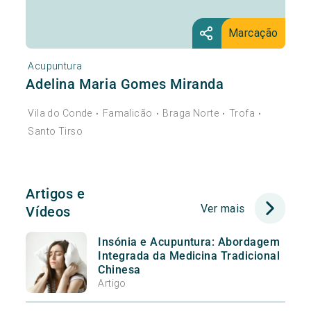
Marcação
Acupuntura
Adelina Maria Gomes Miranda
Vila do Conde
Famalicão
Braga Norte
Trofa
•
•
•
•
Santo Tirso
Artigos e
Ver mais
Vídeos
Insónia e Acupuntura: Abordagem
Integrada da Medicina Tradicional
Chinesa
Artigo