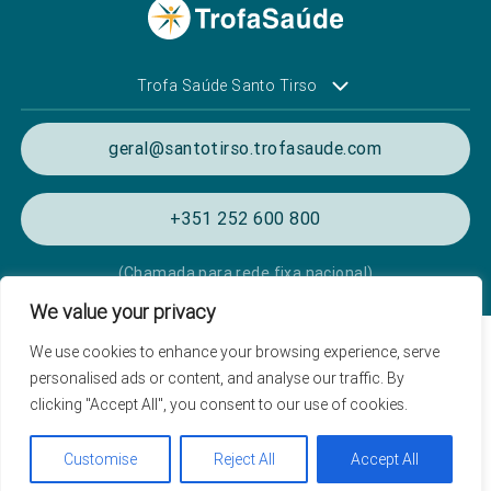
Trofa Saúde Santo Tirso
geral@santotirso.trofasaude.com
+351 252 600 800
(Chamada para rede fixa nacional)
We value your privacy
Política de Privacidade e Cookies
We use cookies to enhance your browsing experience, serve
personalised ads or content, and analyse our traffic. By
Termos e condições de utilização
clicking "Accept All", you consent to our use of cookies.
Listagem das Unidades Hospitalares
Proteção de Dados
Customise
Reject All
Accept All
Marcação
Livro de Reclamações