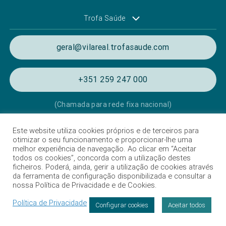
Trofa Saúde
geral@vilareal.trofasaude.com
+351 259 247 000
(Chamada para rede fixa nacional)
Este website utiliza cookies próprios e de terceiros para
Política de Privacidade e de Cookies
otimizar o seu funcionamento e proporcionar-lhe uma
melhor experiência de navegação. Ao clicar em “Aceitar
Termos e condições de utilização
todos os cookies”, concorda com a utilização destes
ficheiros. Poderá, ainda, gerir a utilização de cookies através
Listagem das Unidades Hospitalares
da ferramenta de configuração disponibilizada e consultar a
nossa Política de Privacidade e de Cookies.
Proteção de Dados
Política de Privacidade
Livro de Reclamações
Configurar cookies
Aceitar todos
Marcação
Intermediação de crédito