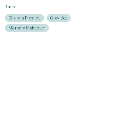
Tags
Cirurgia Plastica
Gravidez
Mommy Makeover