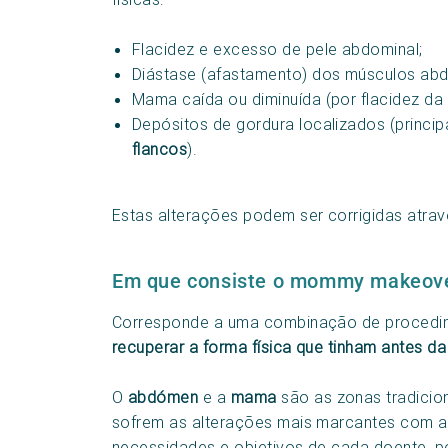
Flacidez e excesso de pele abdominal;
Diástase (afastamento) dos músculos abd
Mama caída ou diminuída (por flacidez da
Depósitos de gordura localizados (princi
flancos
).
Estas alterações podem ser corrigidas atra
Em que consiste o mommy makeov
Corresponde a uma combinação de procedime
recuperar a forma física que tinham antes da
O
abdómen
e a
mama
são as zonas tradicio
sofrem as alterações mais marcantes com a
necessidades e objetivos de cada doente, p