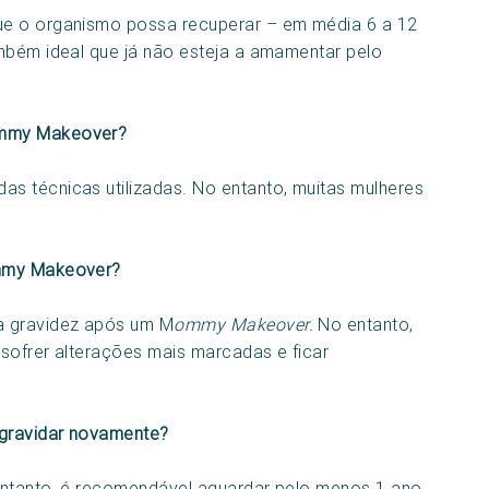
ue o organismo possa recuperar – em média 6 a 12
mbém ideal que já não esteja a amamentar pelo
ommy Makeover?
s técnicas utilizadas. No entanto, muitas mulheres
ommy Makeover?
a gravidez após um M
ommy Makeover.
No entanto,
sofrer alterações mais marcadas e ficar
ngravidar novamente?
entanto, é recomendável aguardar pelo menos 1 ano