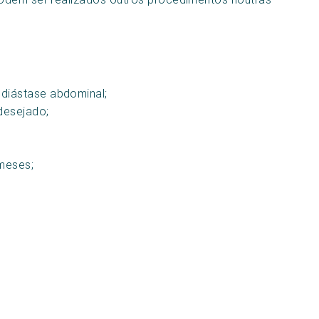
diástase abdominal;
desejado;
meses;