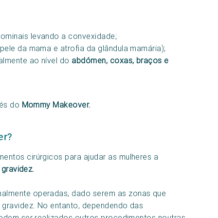
ominais levando a convexidade;
 pele da mama e atrofia da glândula mamária);
palmente ao nível do
abdómen, coxas, braços e
vés do
Mommy Makeover.
er?
ntos cirúrgicos para ajudar as mulheres a
 gravidez.
nalmente operadas, dado serem as zonas que
 gravidez. No entanto, dependendo das
odem ser realizados outros procedimentos noutras