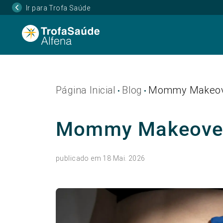
Ir para Trofa Saúde
Página Inicial
Blog
Mommy Makeo
•
•
Mommy Makeove
publicado em 18 Mai. 2026