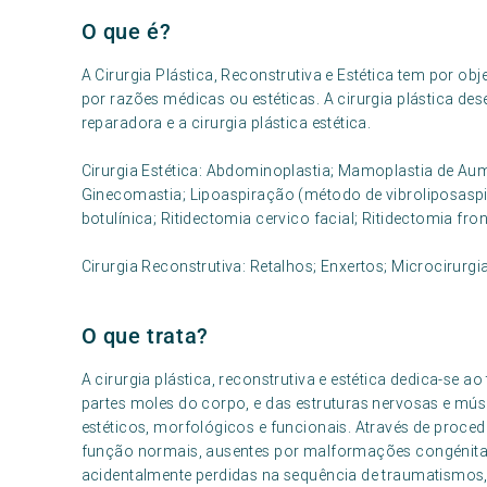
O que é?
A Cirurgia Plástica, Reconstrutiva e Estética tem por o
por razões médicas ou estéticas. A cirurgia plástica des
reparadora e a cirurgia plástica estética.
Cirurgia Estética: Abdominoplastia; Mamoplastia de A
Ginecomastia; Lipoaspiração (método de vibroliposaspir
botulínica; Ritidectomia cervico facial; Ritidectomia fron
Cirurgia Reconstrutiva: Retalhos; Enxertos; Microcirurgi
O que trata?
A cirurgia plástica, reconstrutiva e estética dedica-se 
partes moles do corpo, e das estruturas nervosas e mús
estéticos, morfológicos e funcionais. Através de proced
função normais, ausentes por malformações congénitas
acidentalmente perdidas na sequência de traumatismos