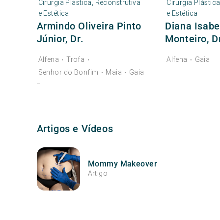
Cirurgia Plástica, Reconstrutiva
Cirurgia Plástic
e Estética
e Estética
Armindo Oliveira Pinto
Diana Isabe
Júnior, Dr.
Monteiro, D
Alfena
Trofa
Alfena
Gaia
•
•
•
Senhor do Bonfim
Maia
Gaia
•
•
...
Artigos e Vídeos
Mommy Makeover
Artigo