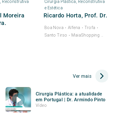
a, Reconstrutiva
Cirurgia Plástica, Reconstrutiva
e Estética
l Moreira
Ricardo Horta, Prof. Dr.
ra.
Boa Nova
Alfena
Trofa
•
•
•
Santo Tirso
MaiaShopping
•
...
Ver mais
Cirurgia Plástica: a atualidade
em Portugal | Dr. Armindo Pinto
Vídeo