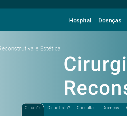
Hospital
Doenças
 Reconstrutiva e Estética
Cirurgi
Recons
Estéti
O que é?
O que trata?
Consultas
Doenças