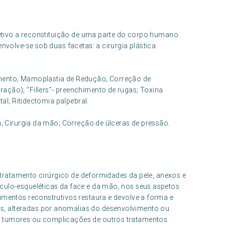
bjetivo a reconstituição de uma parte do corpo humano
envolve-se sob duas facetas: a cirurgia plástica
umento; Mamoplastia de Redução; Correção de
ação); “Fillers”- preenchimento de rugas; Toxina
tal; Ritidectomia palpebral.
a; Cirurgia da mão; Correção de úlceras de pressão.
ao tratamento cirúrgico de deformidades da pele, anexos e
culo-esqueléticas da face e da mão, nos seus aspetos
imentos reconstrutivos restaura e devolve a forma e
, alteradas por anomalias do desenvolvimento ou
, tumores ou complicações de outros tratamentos