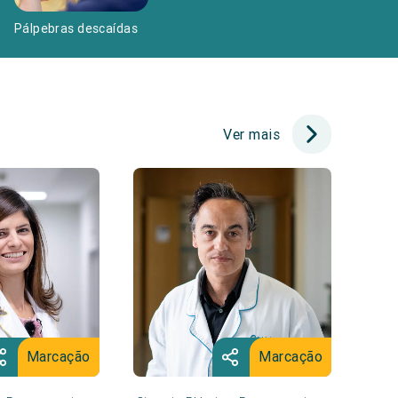
Pálpebras descaídas
Ver mais
Marcação
Marcação