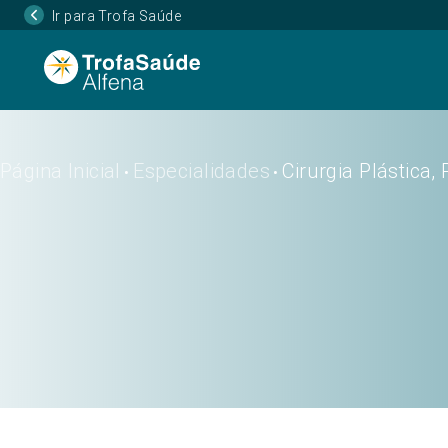
Ir para Trofa Saúde
Página Inicial
Especialidades
Cirurgia Plástica,
•
•