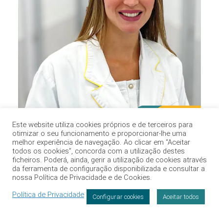
Marcação
Este website utiliza cookies próprios e de terceiros para
otimizar o seu funcionamento e proporcionar-lhe uma
Medicina Física e de Reabilitação
melhor experiência de navegação. Ao clicar em “Aceitar
Luisa Viana Pinto, Dra.
todos os cookies”, concorda com a utilização destes
ficheiros. Poderá, ainda, gerir a utilização de cookies através
da ferramenta de configuração disponibilizada e consultar a
Alfena
nossa Política de Privacidade e de Cookies.
Política de Privacidade
Configurar cookies
Aceitar todos
Marcação