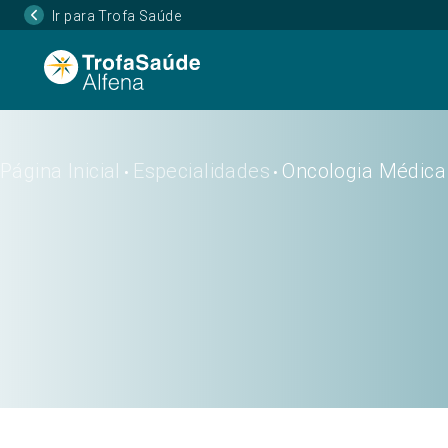
Ir para Trofa Saúde
Página Inicial
Especialidades
Oncologia Médica
•
•