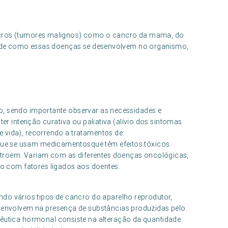
ancros (tumores malignos) como o cancro da mama, do
rma de como essas doenças se desenvolvem no organismo,
o, sendo importante observar as necessidades e
ter intenção curativa ou paliativa (alívio dos sintomas
 vida), recorrendo a tratamentos de:
que se usam medicamentosque têm efeitos tóxicos
stroem. Variam com as diferentes doenças oncológicas,
o com fatores ligados aos doentes.
do vários tipos de cancro do aparelho reprodutor,
envolvem na presença de substâncias produzidas pelo
utica hormonal consiste na alteração da quantidade