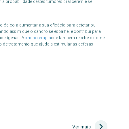
 a probabilidade destes tumores crescerem e se
lógico a aumentar a sua eficácia para detetar ou
ando assim que o cancro se espalhe, e contribui para
ncerígenas. A
imunoterapia
que também recebe o nome
o de tratamento que ajuda a estimular as defesas
Ver mais