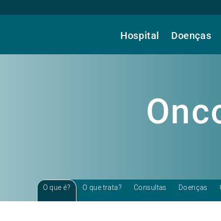
Hospital
Doenças
Onco
O que é?
O que trata?
Consultas
Doenças