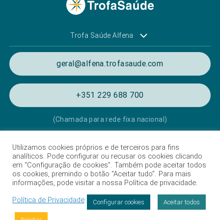
Trofa Saúde Alfena
geral@alfena.trofasaude.com
+351 229 688 700
(Chamada para rede fixa nacional)
Utilizamos cookies próprios e de terceiros para fins
Política de Privacidade e de Cookies
analíticos. Pode configurar ou recusar os cookies clicando
em “Configuração de cookies”. Também pode aceitar todos
Termos e condições de utilização
os cookies, premindo o botão “Aceitar tudo”. Para mais
informações, pode visitar a nossa Política de privacidade.
Listagem das Unidades Hospitalares
Política de Privacidade
Proteção de Dados
Configurar cookies
Aceitar todos
Livro de Reclamações
Rejeitar