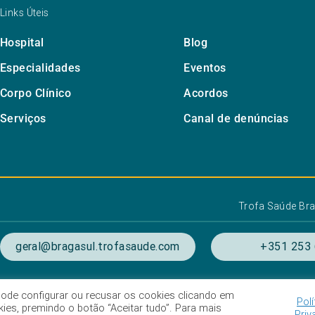
Links Úteis
Hospital
Blog
Especialidades
Eventos
Corpo Clínico
Acordos
Serviços
Canal de denúncias
Trofa Saúde Bra
geral@bragasul.trofasaude.com
+351 253 
. Pode configurar ou recusar os cookies clicando em
Polí
ondições de utilização
Listagem das Unidades Hospitala
es, premindo o botão “Aceitar tudo”. Para mais
Priv