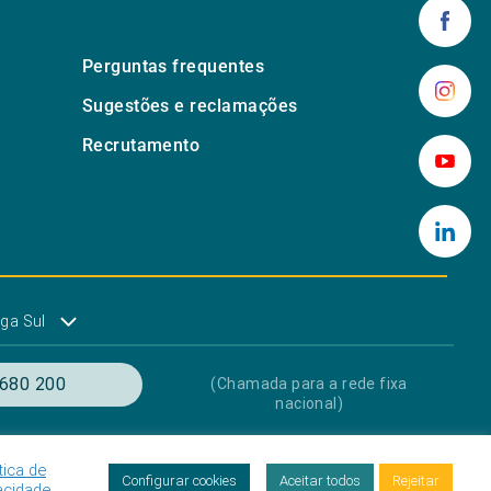
Perguntas frequentes
Sugestões e reclamações
Recrutamento
ga Sul
680 200
(Chamada para a rede fixa
nacional)
tica de
res
Proteção de dados
Livro de Reclamações
Configurar cookies
Aceitar todos
Rejeitar
acidade