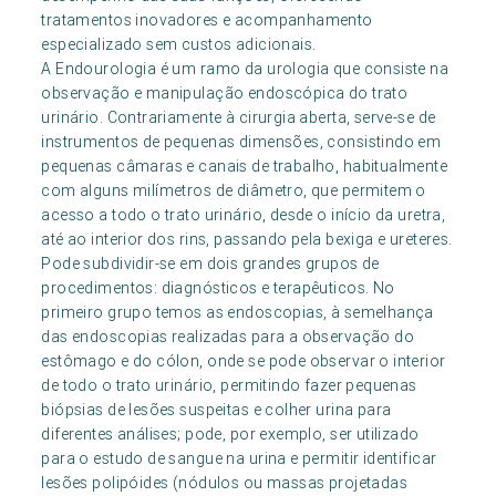
tratamentos inovadores e acompanhamento
especializado sem custos adicionais.
A Endourologia é um ramo da urologia que consiste na
observação e manipulação endoscópica do trato
urinário. Contrariamente à cirurgia aberta, serve-se de
instrumentos de pequenas dimensões, consistindo em
pequenas câmaras e canais de trabalho, habitualmente
com alguns milímetros de diâmetro, que permitem o
acesso a todo o trato urinário, desde o início da uretra,
até ao interior dos rins, passando pela bexiga e ureteres.
Pode subdividir-se em dois grandes grupos de
procedimentos: diagnósticos e terapêuticos. No
primeiro grupo temos as endoscopias, à semelhança
das endoscopias realizadas para a observação do
estômago e do cólon, onde se pode observar o interior
de todo o trato urinário, permitindo fazer pequenas
biópsias de lesões suspeitas e colher urina para
diferentes análises; pode, por exemplo, ser utilizado
para o estudo de sangue na urina e permitir identificar
lesões polipóides (nódulos ou massas projetadas