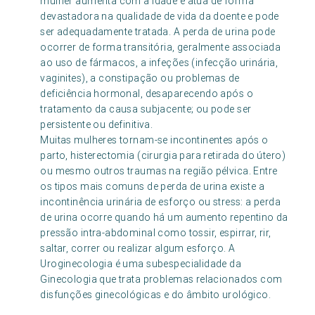
mulher aumenta com a idade e atua de forma
devastadora na qualidade de vida da doente e pode
ser adequadamente tratada. A perda de urina pode
ocorrer de forma transitória, geralmente associada
ao uso de fármacos, a infeções (infecção urinária,
vaginites), a constipação ou problemas de
deficiência hormonal, desaparecendo após o
tratamento da causa subjacente; ou pode ser
persistente ou definitiva.
Muitas mulheres tornam-se incontinentes após o
parto, histerectomia (cirurgia para retirada do útero)
ou mesmo outros traumas na região pélvica. Entre
os tipos mais comuns de perda de urina existe a
incontinência urinária de esforço ou stress: a perda
de urina ocorre quando há um aumento repentino da
pressão intra-abdominal como tossir, espirrar, rir,
saltar, correr ou realizar algum esforço. A
Uroginecologia é uma subespecialidade da
Ginecologia que trata problemas relacionados com
disfunções ginecológicas e do âmbito urológico.