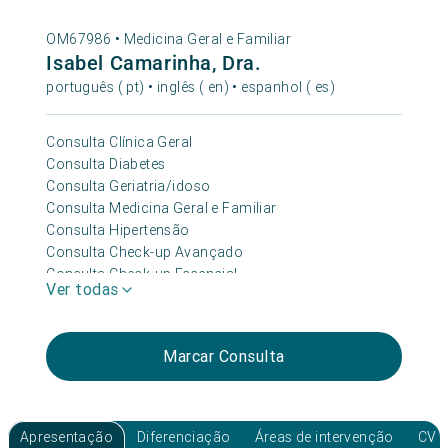
OM67986 •
Medicina Geral e Familiar
Isabel Camarinha, Dra.
português ( pt) • inglês ( en) • espanhol ( es)
Consulta Clínica Geral
Consulta Diabetes
Consulta Geriatria/idoso
Consulta Medicina Geral e Familiar
Consulta Hipertensão
Consulta Check-up Avançado
Consulta Check-up Essencial
Ver todas
Consulta Adolescente
Consulta Médico de Família
Consulta Check-up Premium 360+
Marcar Consulta
Consulta Dor
Consulta Sexologia Clínica
Apresentação
Diferenciação
Áreas de intervenção
CV