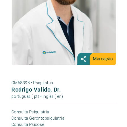
Marcação
OM58398 •
Psiquiatria
Rodrigo Valido, Dr.
português ( pt) • inglês ( en)
Consulta Psiquiatria
Consulta Gerontopsiquiatria
Consulta Psicose