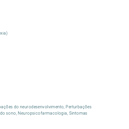
xia)
urbações do neurodesenvolvimento, Perturbações
es do sono, Neuropsicofarmacologia, Sintomas