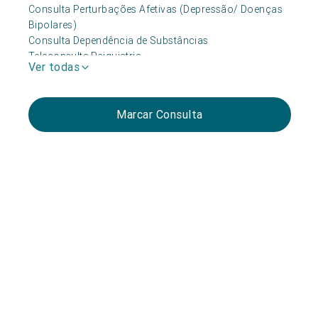
Consulta Perturbações Afetivas (Depressão/ Doenças
Bipolares)
Consulta Dependência de Substâncias
Teleconsulta Psiquiatria
Ver todas
Consulta Dependência do Jogo
Consulta Perturbação – Hiperatividade/ Défice
Atenção-PHDA
Marcar Consulta
Consulta Perturbação – Stress e Burnout
Consulta Neuropsiquiatria