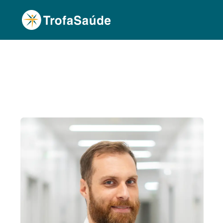
Página Inicial
Corpo Clínico
Rodrigo Valido, 
•
•