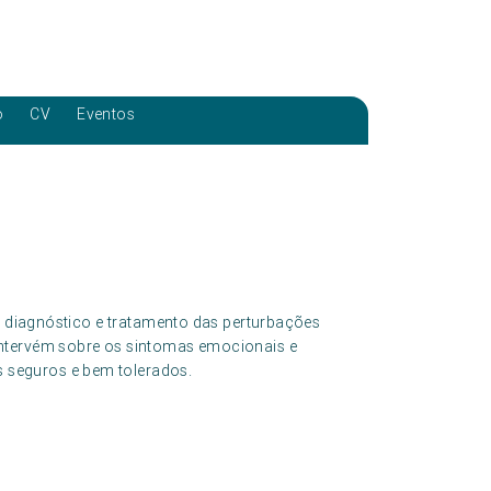
o
CV
Eventos
o, diagnóstico e tratamento das perturbações
intervém sobre os sintomas emocionais e
seguros e bem tolerados.