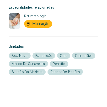
Especialidades relacionadas
Reumatologia
Marcação
Unidades
Boa Nova
Famalicão
Gaia
Guimarães
Marco De Canaveses
Penafiel
S. João Da Madeira
Senhor Do Bonfim