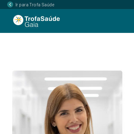
Ir para Trofa Saúde
Página Inicial
Corpo Clínico
Carolina Frias 
•
•