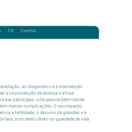
o
CV
Eventos
avaliação, ao diagnóstico e à intervenção
ar e na prevenção da doença e é hoje
a das patologias: uma pessoa bem nutrida
 e tem menos complicações. O seu impacto
cia a fertilidade, o decurso da gravidez e a
fase, com efeito direto na qualidade de vida.