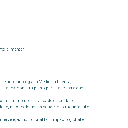
to alimentar
a Endocrinologia, a Medicina Interna, a
ialidades, com um plano partilhado para cada
 no internamento, na Unidade de Cuidados
ade, na oncologia, na saúde materno-infantil e
intervenção nutricional tem impacto global e
a.