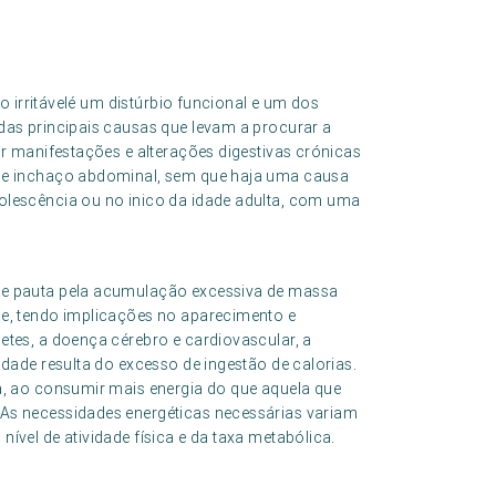
no irritávelé um distúrbio funcional e um dos
das principais causas que levam a procurar a
or manifestações e alterações digestivas crónicas
o e inchaço abdominal, sem que haja uma causa
olescência ou no inico da idade adulta, com uma
se pauta pela acumulação excessiva de massa
de, tendo implicações no aparecimento e
etes, a doença cérebro e cardiovascular, a
dade resulta do excesso de ingestão de calorias.
a, ao consumir mais energia do que aquela que
As necessidades energéticas necessárias variam
ível de atividade física e da taxa metabólica.