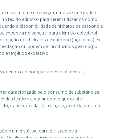
tuem uma fonte de energia, uma vez que podem
 no tecido adiposo para serem utilizados como
quando a disponibilidade de hidratos de carbono é
se encontra no sangue, para além do colesterol
ormação dos hidratos de carbono (açúcares) em
limentação ou podem ser produzidos pelo corpo,
o energético excessivo.
as doenças do comportamento alimentar,
tar caracterizada pelo consumo de substâncias
eridas tendem a variar com o que existe
, cabelo, corda, lã, terra, giz, pó de talco, tinta,
ão é um distúrbio caracterizado pela
ão. Os alimentos ingeridos e que podem estar