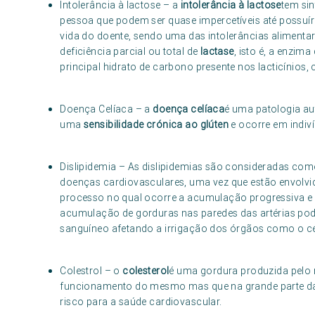
Intolerância à lactose – a
intolerância à lactose
tem si
pessoa que podem ser quase impercetíveis até possuír
vida do doente, sendo uma das intolerâncias aliment
deficiência parcial ou total de
lactase
, isto é, a enzim
principal hidrato de carbono presente nos lacticínios, 
Doença Celíaca – a
doença celíaca
é uma patologia aut
uma
sensibilidade crónica ao glúten
e ocorre em indiv
Dislipidemia – As dislipidemias são consideradas c
doenças cardiovasculares, uma vez que estão envolv
processo no qual ocorre a acumulação progressiva e e
acumulação de gorduras nas paredes das artérias pode 
sanguíneo afetando a irrigação dos órgãos como o c
Colestrol – o
colesterol
é uma gordura produzida pelo
funcionamento do mesmo mas que na grande parte das
risco para a saúde cardiovascular.