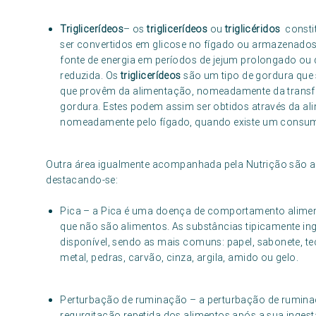
Triglicerídeos
– os
triglicerídeos
ou
triglicéridos
consti
ser convertidos em glicose no fígado ou armazenados
fonte de energia em períodos de jejum prolongado ou 
reduzida. Os
triglicerídeos
são um tipo de gordura que 
que provêm da alimentação, nomeadamente da transf
gordura. Estes podem assim ser obtidos através da a
nomeadamente pelo fígado, quando existe um consum
Outra área igualmente acompanhada pela Nutrição são 
destacando-se:
Pica – a Pica é uma doença de comportamento alimen
que não são alimentos. As substâncias tipicamente ing
disponível, sendo as mais comuns: papel, sabonete, tecido
metal, pedras, carvão, cinza, argila, amido ou gelo.
Perturbação de ruminação – a perturbação de ruminaç
regurgitação repetida dos alimentos após a sua ingest