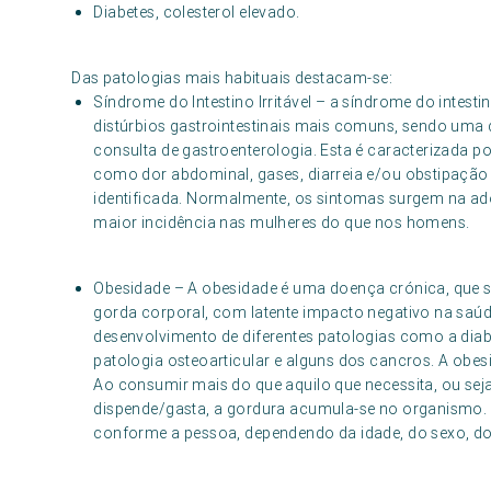
Diabetes, colesterol elevado.
Das patologias mais habituais destacam-se:
Síndrome do Intestino Irritável – a síndrome do intesti
distúrbios gastrointestinais mais comuns, sendo uma 
consulta de gastroenterologia. Esta é caracterizada p
como dor abdominal, gases, diarreia e/ou obstipaçã
identificada. Normalmente, os sintomas surgem na ad
maior incidência nas mulheres do que nos homens.
Obesidade – A obesidade é uma doença crónica, que 
gorda corporal, com latente impacto negativo na saú
desenvolvimento de diferentes patologias como a diab
patologia osteoarticular e alguns dos cancros. A obesi
Ao consumir mais do que aquilo que necessita, ou sej
dispende/gasta, a gordura acumula-se no organismo. 
conforme a pessoa, dependendo da idade, do sexo, do n