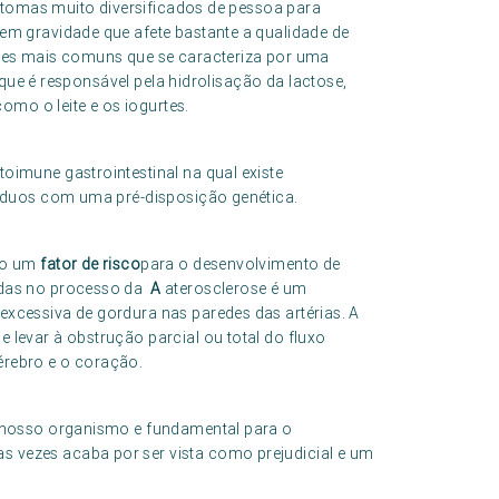
ntomas muito diversificados de pessoa para
em gravidade que afete bastante a qualidade de
ares mais comuns que se caracteriza por uma
a que é responsável pela hidrolisação da lactose,
como o leite e os iogurtes.
oimune gastrointestinal na qual existe
íduos com uma pré-disposição genética.
omo um
fator de risco
para o desenvolvimento de
idas no processo da
A
aterosclerose é um
xcessiva de gordura nas paredes das artérias. A
levar à obstrução parcial ou total do fluxo
érebro e o coração.
 nosso organismo e fundamental para o
 vezes acaba por ser vista como prejudicial e um