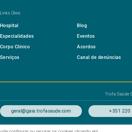
Links Úteis
Hospital
Blog
Especialidades
Eventos
Corpo Clínico
Acordos
Serviços
Canal de denúncias
Trofa Saúde 
geral@gaia.trofasaude.com
+351 220 
. Pode configurar ou recusar os cookies clicando em