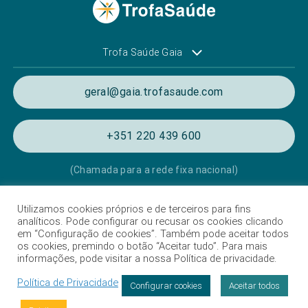
Trofa Saúde Gaia
geral@gaia.trofasaude.com
+351 220 439 600
(Chamada para a rede fixa nacional)
Utilizamos cookies próprios e de terceiros para fins
Política de Privacidade e de Cookies
analíticos. Pode configurar ou recusar os cookies clicando
em “Configuração de cookies”. Também pode aceitar todos
Termos e condições de utilização
os cookies, premindo o botão “Aceitar tudo”. Para mais
informações, pode visitar a nossa Política de privacidade.
Listagem das Unidades Hospitalares
Política de Privacidade
Proteção de dados
Configurar cookies
Aceitar todos
Livro de Reclamações