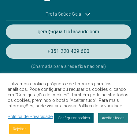
Trofa Saúde Gaia
geral@gaia.trofasaude.com
+351 220 439 600
(Chamada para a rede fixa nacional)
Utilizamos cookies próprios e de terceiros para fins
Política de Privacidade e de Cookies
analíticos. Pode configurar ou recusar os cookies clicando
em “Configuração de cookies”. Também pode aceitar todos
Termos e condições de utilização
os cookies, premindo o botão “Aceitar tudo”. Para mais
informações, pode visitar a nossa Política de privacidade.
Listagem das Unidades Hospitalares
Política de Privacidade
Proteção de dados
Configurar cookies
Aceitar todos
Livro de Reclamações
Rejeitar