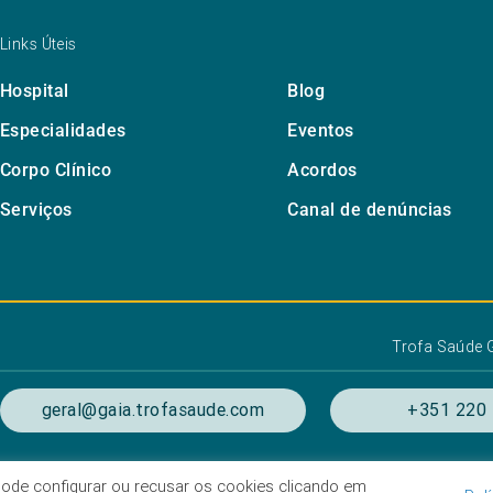
Links Úteis
Hospital
Blog
Especialidades
Eventos
Corpo Clínico
Acordos
Serviços
Canal de denúncias
Trofa Saúde 
geral@gaia.trofasaude.com
+351 220 
. Pode configurar ou recusar os cookies clicando em