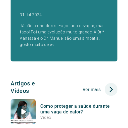
31 Jul 2024
Já não tenho dores. Faço tudo devagar, mas
faço! Foi uma evolução muito grande! A Dr.ª
Vanessa e o Dr. Manuel são uma simpatia,
gosto muito deles.
Artigos e
Ver mais
Vídeos
Como proteger a saúde durante
uma vaga de calor?
Vídeo