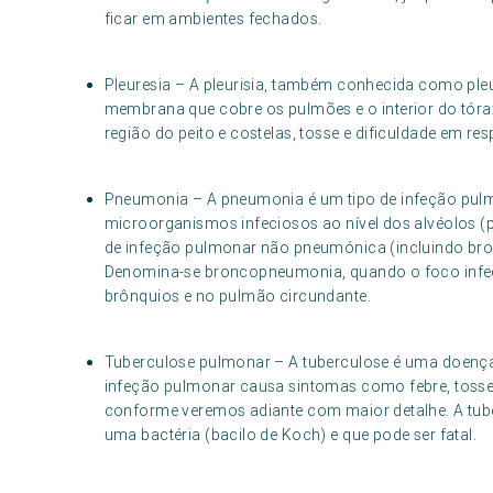
ficar em ambientes fechados.
Pleuresia – A pleurisia, também conhecida como pleur
membrana que cobre os pulmões e o interior do tóra
região do peito e costelas, tosse e dificuldade em resp
Pneumonia – A pneumonia é um tipo de infeção pulm
microorganismos infeciosos ao nível dos alvéolos (p
de infeção pulmonar não pneumónica (incluindo bro
Denomina-se broncopneumonia, quando o foco infeci
brônquios e no pulmão circundante.
Tuberculose pulmonar – A tuberculose é uma doença 
infeção pulmonar causa sintomas como febre, tosse, 
conforme veremos adiante com maior detalhe. A tu
uma bactéria (bacilo de Koch) e que pode ser fatal.