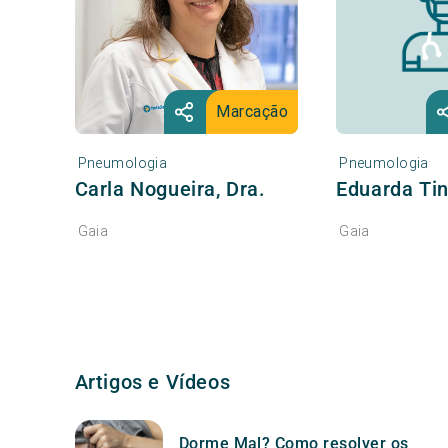
Marcação
Pneumologia
Pneumologia
Carla Nogueira, Dra.
Eduarda Tin
Gaia
Gaia
Artigos e Vídeos
Dorme Mal? Como resolver os