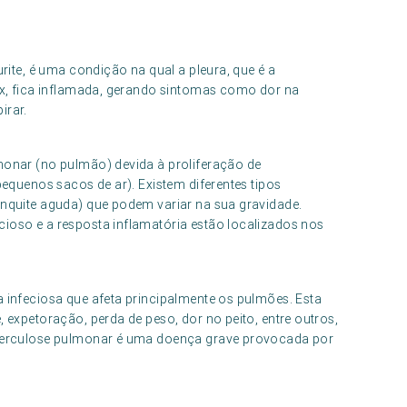
ite, é uma condição na qual a pleura, que é a
x, fica inflamada, gerando sintomas como dor na
irar.
onar (no pulmão) devida à proliferação de
equenos sacos de ar). Existem diferentes tipos
nquite aguda) que podem variar na sua gravidade.
oso e a resposta inflamatória estão localizados nos
infeciosa que afeta principalmente os pulmões. Esta
expetoração, perda de peso, dor no peito, entre outros,
berculose pulmonar é uma doença grave provocada por