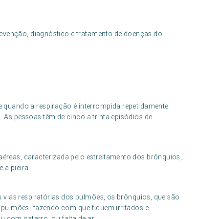
revenção, diagnóstico e tratamento de doenças do
e quando a respiração é interrompida repetidamente
 As pessoas têm de cinco a trinta episódios de
éreas, caracterizada pelo estreitamento dos brônquios,
e a pieira
s vias respiratórias dos pulmões, os brônquios, que são
s pulmões, fazendo com que fiquem irritados e
com catarro, ou falta de ar.