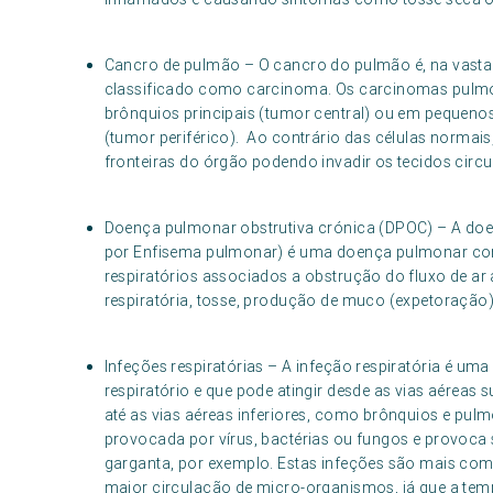
Cancro de pulmão – O cancro do pulmão é, na vasta m
classificado como carcinoma. Os carcinomas pulmo
brônquios principais (tumor central) ou em pequenos
(tumor periférico). Ao contrário das células normai
fronteiras do órgão podendo invadir os tecidos circ
Doença pulmonar obstrutiva crónica (DPOC) – A do
por Enfisema pulmonar) é uma doença pulmonar com
respiratórios associados a obstrução do fluxo de ar
respiratória, tosse, produção de muco (expetoração) 
Infeções respiratórias – A infeção respiratória é um
respiratório e que pode atingir desde as vias aéreas
até as vias aéreas inferiores, como brônquios e pulmõ
provocada por vírus, bactérias ou fungos e provoca 
garganta, por exemplo. Estas infeções são mais com
maior circulação de micro-organismos, já que a tem