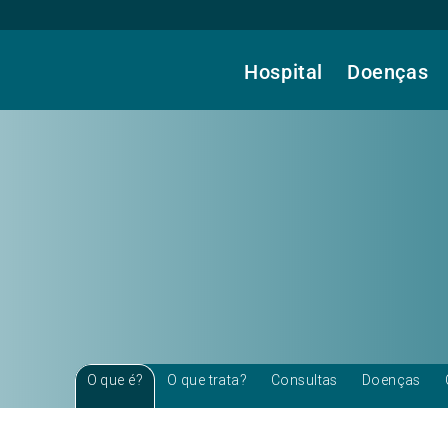
Hospital
Doenças
O que é?
O que trata?
Consultas
Doenças