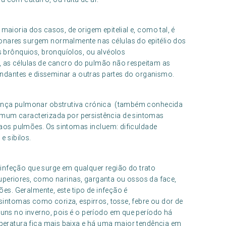
aioria dos casos, de origem epitelial e, como tal, é
nares surgem normalmente nas células do epitélio dos
 brônquios, bronquíolos, ou alvéolos
s, as células de cancro do pulmão não respeitam as
undantes e disseminar a outras partes do organismo.
ença pulmonar obstrutiva crónica (também conhecida
um caracterizada por persistência de sintomas
 aos pulmões. Os sintomas incluem: dificuldade
e sibilos.
a infeção que surge em qualquer região do trato
 superiores, como narinas, garganta ou ossos da face,
es. Geralmente, este tipo de infeção é
sintomas como coriza, espirros, tosse, febre ou dor de
uns no inverno, pois é o período em que período há
peratura fica mais baixa e há uma maior tendência em