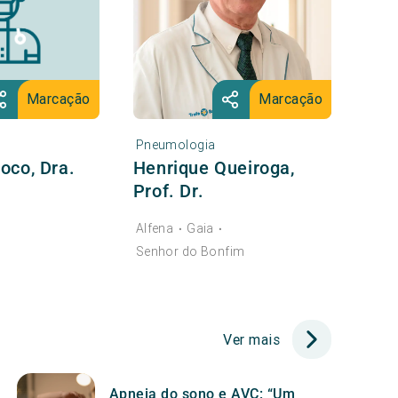
Marcação
Marcação
Pneumologia
oco, Dra.
Henrique Queiroga,
Prof. Dr.
Alfena
Gaia
•
•
Senhor do Bonfim
Ver mais
Apneia do sono e AVC: “Um