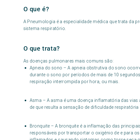
O que é?
A Pneumologia é a especialidade médica que trata da p
sistema respiratório.
O que trata?
As doenças pulmonares mais comuns são:
Apneia do sono – A apneia obstrutiva do sono ocorr
durante o sono por períodos de mais de 10 segundos.
respiração interrompida por hora, ou mais.
Asma – A asma é uma doença inflamatória das vias a
de que resulta a sensação de dificuldade respiratória 
Bronquite – A bronquite é a inflamação das principai
responsáveis por transportar o oxigénio de e para o
inflamados e causando sintomas como tosse seca ou 