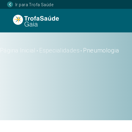
Ir para Trofa Saúde
Página Inicial
Especialidades
Pneumologia
•
•