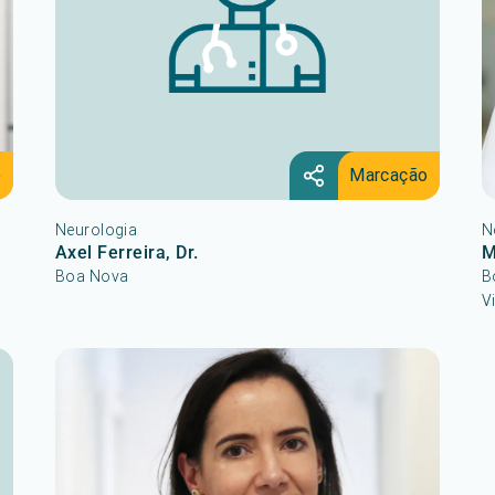
o
Marcação
Neurologia
N
Axel Ferreira, Dr.
M
Boa Nova
B
V