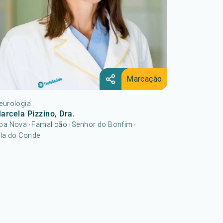
Marcação
eurologia
arcela Pizzino, Dra.
oa Nova
Famalicão
Senhor do Bonfim
•
•
•
ila do Conde