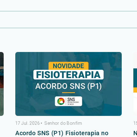
17 Jul. 2026
•
Senhor do Bonfim
1
Acordo SNS (P1) Fisioterapia no
N