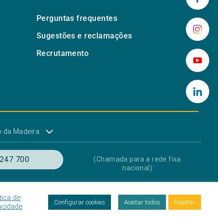
Perguntas frequentes
Sugestões e reclamações
Recrutamento
 da Madeira
247 700
(Chamada para a rede fixa
nacional)
tica de
res
Proteção de dados
Livro de Reclamações
Configurar cookies
Aceitar todos
Rejeitar
acidade