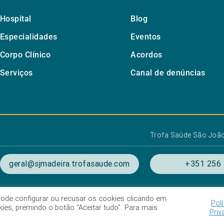
Hospital
Blog
Especialidades
Eventos
Corpo Clínico
Acordos
Serviços
Canal de denúncias
Trofa Saúde São João
geral@sjmadeira.trofasaude.com
+351 256 
. Pode configurar ou recusar os cookies clicando em
Polí
ondições de utilização
Listagem das Unidades Hospitala
es, premindo o botão “Aceitar tudo”. Para mais
Priv
Intermediação de crédito