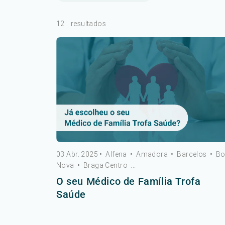
12
resultados
03 Abr. 2025
•
Alfena
•
Amadora
•
Barcelos
•
B
Nova
•
Braga Centro
...
O seu Médico de Família Trofa
Saúde