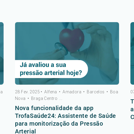
oa
28 Fev. 2025
•
Alfena
•
Amadora
•
Barcelos
•
Boa
0
Nova
•
Braga Centro
...
T
Nova funcionalidade da app
a
TrofaSaúde24: Assistente de Saúde
C
para monitorização da Pressão
Arterial