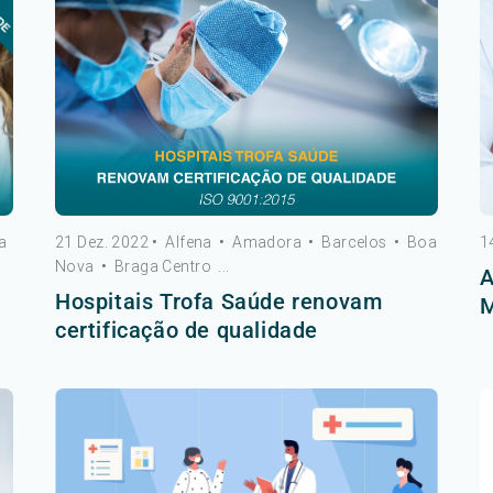
a
21 Dez. 2022
•
Alfena
•
Amadora
•
Barcelos
•
Boa
1
Nova
•
Braga Centro
...
A
Hospitais Trofa Saúde renovam
certificação de qualidade