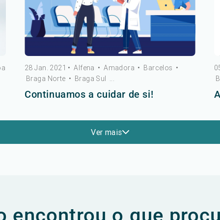
oa
28 Jan. 2021
•
Alfena
•
Amadora
•
Barcelos
•
0
Braga Norte
•
Braga Sul
...
B
Continuamos a cuidar de si!
A
Ver mais
 encontrou o que proc