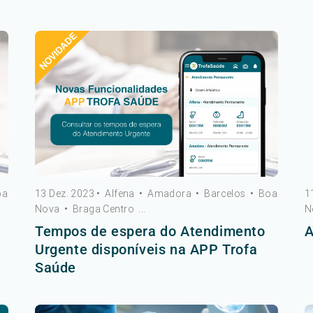
oa
13 Dez. 2023
•
Alfena
•
Amadora
•
Barcelos
•
Boa
1
Nova
•
Braga Centro
...
N
Tempos de espera do Atendimento
A
Urgente disponíveis na APP Trofa
Saúde