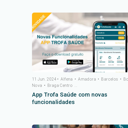
11 Jun. 2024
•
Alfena
•
Amadora
•
Barcelos
•
B
Nova
•
Braga Centro
...
App Trofa Saúde com novas
funcionalidades