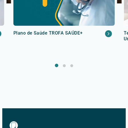
Plano de Saúde TROFA SAÚDE+
T
U