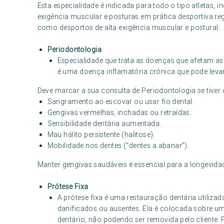
Esta especialidade é indicada para todo o tipo atletas, 
exigência muscular e posturas em prática desportiva re
como desportos de alta exigência muscular e postural.
Periodontologia
Especialidade que trata as doenças que afetam as 
é uma doença inflamatória crónica que pode levar 
Deve marcar a sua consulta de Periodontologia se tiver 
Sangramento ao escovar ou usar fio dental.
Gengivas vermelhas, inchadas ou retraídas.
Sensibilidade dentária aumentada.
Mau hálito persistente (halitose).
Mobilidade nos dentes (“dentes a abanar”).
Manter gengivas saudáveis é essencial para a longevida
Prótese Fixa
A prótese fixa é uma restauração dentária utilizad
danificados ou ausentes. Ela é colocada sobre u
dentário, não podendo ser removida pelo cliente. 