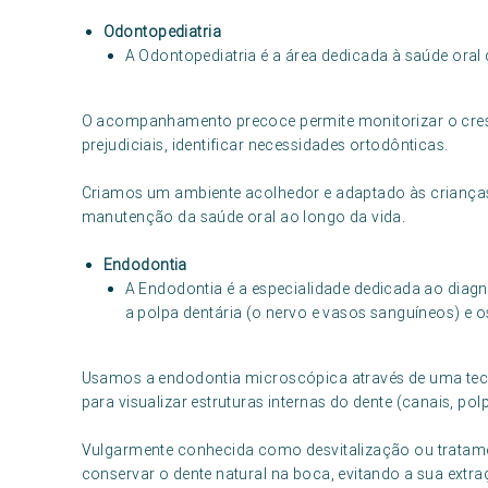
Odontopediatria
A Odontopediatria é a área dedicada à saúde oral 
O acompanhamento precoce permite monitorizar o crescim
prejudiciais, identificar necessidades ortodônticas.
Criamos um ambiente acolhedor e adaptado às crianças
manutenção da saúde oral ao longo da vida.
Endodontia
A Endodontia é a especialidade dedicada ao diag
a polpa dentária (o nervo e vasos sanguíneos) e o
Usamos a endodontia microscópica através de uma tecn
para visualizar estruturas internas do dente (canais, polpa
Vulgarmente conhecida como desvitalização ou tratament
conservar o dente natural na boca, evitando a sua extra