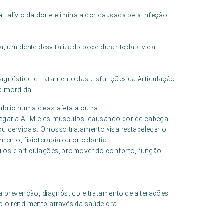
l, alívio da dor e elimina a dor causada pela infeção
a, um dente desvitalizado pode durar toda a vida.
iagnóstico e tratamento das disfunções da Articulação
a mordida.
brio numa delas afeta a outra.
egar a ATM e os músculos, causando dor de cabeça,
ou cervicais. O nosso tratamento visa restabelecer o
amento, fisioterapia ou ortodontia.
sculos e articulações, promovendo conforto, função
 à prevenção, diagnóstico e tratamento de alterações
o o rendimento através da saúde oral.