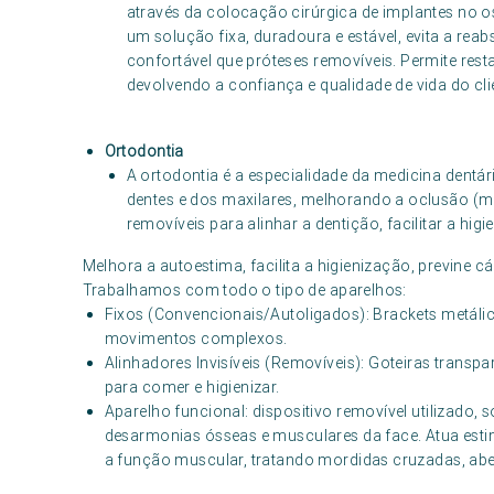
através da colocação cirúrgica de implantes no os
um solução fixa, duradoura e estável, evita a rea
confortável que próteses removíveis. Permite resta
devolvendo a confiança e qualidade de vida do cli
Ortodontia
A ortodontia é a especialidade da medicina dentár
dentes e dos maxilares, melhorando a oclusão (mord
removíveis para alinhar a dentição, facilitar a hig
Melhora a autoestima, facilita a higienização, previne c
Trabalhamos com todo o tipo de aparelhos:
Fixos (Convencionais/Autoligados): Brackets metáli
movimentos complexos.
Alinhadores Invisíveis (Removíveis): Goteiras transpar
para comer e higienizar.
Aparelho funcional: dispositivo removível utilizado, 
desarmonias ósseas e musculares da face. Atua est
a função muscular, tratando mordidas cruzadas, abe