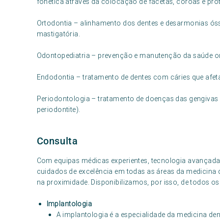
fonética através da colocação de facetas, coroas e prót
Ortodontia – alinhamento dos dentes e desarmonias ós
mastigatória.
Odontopediatria – prevenção e manutenção da saúde or
Endodontia – tratamento de dentes com cáries que afeta
Periodontologia – tratamento de doenças das gengivas e
periodontite).
Consulta
Com equipas médicas experientes, tecnologia avançada
cuidados de excelência em todas as áreas da medicina 
na proximidade. Disponibilizamos, por isso, de todos os
Implantologia
A implantologia é a especialidade da medicina den