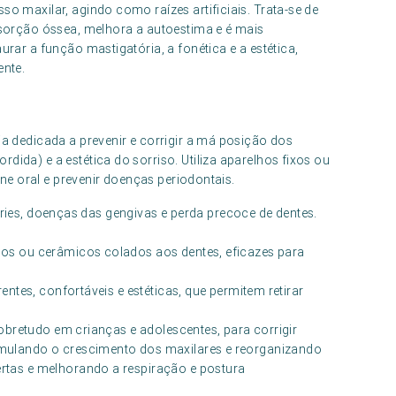
so maxilar, agindo como raízes artificiais. Trata-se de
bsorção óssea, melhora a autoestima e é mais
urar a função mastigatória, a fonética e a estética,
ente.
ia dedicada a prevenir e corrigir a má posição dos
ida) e a estética do sorriso. Utiliza aparelhos fixos ou
iene oral e prevenir doenças periodontais.
áries, doenças das gengivas e perda precoce de dentes.
cos ou cerâmicos colados aos dentes, eficazes para
entes, confortáveis e estéticas, que permitem retirar
sobretudo em crianças e adolescentes, para corrigir
imulando o crescimento dos maxilares e reorganizando
rtas e melhorando a respiração e postura