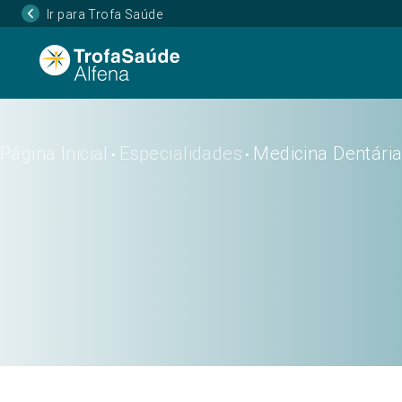
Ir para Trofa Saúde
Página Inicial
Especialidades
Medicina Dentári
•
•