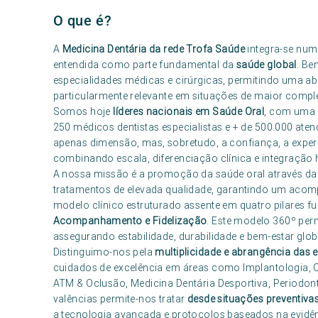
O que é?
A
Medicina Dentária da rede Trofa Saúde
integra-se num 
entendida como parte fundamental da
saúde global
. Be
especialidades médicas e cirúrgicas, permitindo uma ab
particularmente relevante em situações de maior comple
Somos hoje
líderes nacionais em Saúde Oral
, com uma c
250 médicos dentistas especialistas e + de 500.000 ate
apenas dimensão, mas, sobretudo, a confiança, a exper
combinando escala, diferenciação clínica e integração h
A nossa missão é a promoção da saúde oral através da 
tratamentos de elevada qualidade, garantindo um aco
modelo clínico estruturado assente em quatro pilares 
Acompanhamento e Fidelização
. Este modelo 360º perm
assegurando estabilidade, durabilidade e bem-estar glob
Distinguimo-nos pela
multiplicidade e abrangência das 
cuidados de excelência em áreas como Implantologia, O
ATM & Oclusão, Medicina Dentária Desportiva, Periodontol
valências permite-nos tratar
desde situações preventivas
a tecnologia avançada e protocolos baseados na evidênc