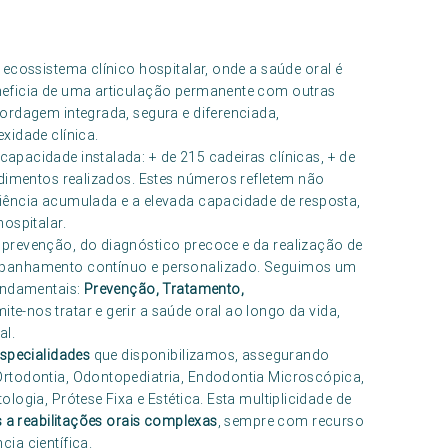
ecossistema clínico hospitalar, onde a saúde oral é
neficia de uma articulação permanente com outras
ordagem integrada, segura e diferenciada,
xidade clínica.
apacidade instalada: + de 215 cadeiras clínicas, + de
ndimentos realizados. Estes números refletem não
iência acumulada e a elevada capacidade de resposta,
ospitalar.
prevenção, do diagnóstico precoce e da realização de
mpanhamento contínuo e personalizado. Seguimos um
fundamentais:
Prevenção, Tratamento,
ite-nos tratar e gerir a saúde oral ao longo da vida,
al.
especialidades
que disponibilizamos, assegurando
rtodontia, Odontopediatria, Endodontia Microscópica,
ogia, Prótese Fixa e Estética. Esta multiplicidade de
 a reabilitações orais complexas
, sempre com recurso
ia científica.