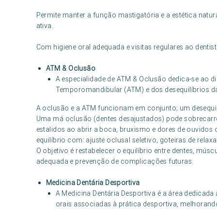
Permite manter a função mastigatória e a estética natura
ativa.
Com higiene oral adequada e visitas regulares ao dentist
ATM & Oclusão
A especialidade de ATM & Oclusão dedica-se ao d
Temporomandibular (ATM) e dos desequilíbrios d
A oclusão e a ATM funcionam em conjunto; um desequilí
Uma má oclusão (dentes desajustados) pode sobrecarr
estalidos ao abrir a boca, bruxismo e dores de ouvidos 
equilíbrio com: ajuste oclusal seletivo, goteiras de relax
O objetivo é restabelecer o equilíbrio entre dentes, mú
adequada e prevenção de complicações futuras.
Medicina Dentária Desportiva
A Medicina Dentária Desportiva é a área dedicada
orais associadas à prática desportiva, melhorand