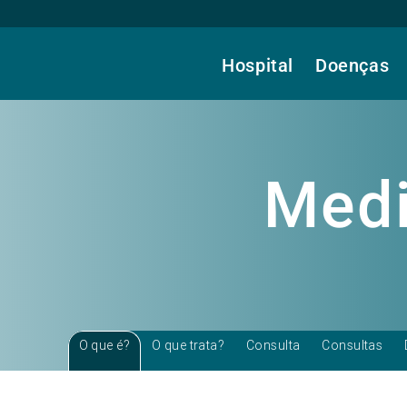
Hospital
Doenças
a
Medi
O que é?
O que trata?
Consulta
Consultas