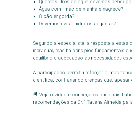
Quantos litros de água devemos beber po
Água com limão de manhã emagrece?
O pão engorda?
Devemos evitar hidratos ao jantar?
Segundo a especialista, a resposta a estas
individual, mas há princípios fundamentais q
equilíbrio e adequação às necessidades espe
A participação permitiu reforçar a importâ
científica, contrariando crenças que, apesa
🎥 Veja o vídeo e conheça os principais háb
recomendações da Dr.ª Tatiana Almeida para