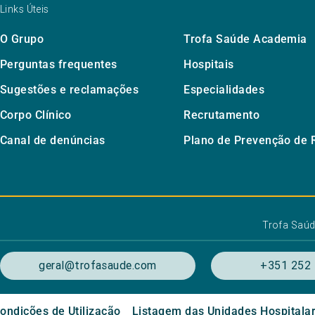
Links Úteis
O Grupo
Trofa Saúde Academia
Perguntas frequentes
Hospitais
Sugestões e reclamações
Especialidades
Corpo Clínico
Recrutamento
Canal de denúncias
Plano de Prevenção de 
Trofa Saú
geral@trofasaude.com
+351 252 
ondições de Utilização
Listagem das Unidades Hospitala