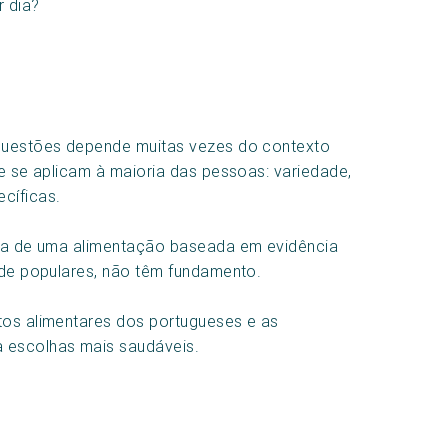
r dia?
 questões depende muitas vezes do contexto
ue se aplicam à maioria das pessoas: variedade,
cíficas.
ncia de uma alimentação baseada em evidência
r de populares, não têm fundamento.
itos alimentares dos portugueses e as
 escolhas mais saudáveis.