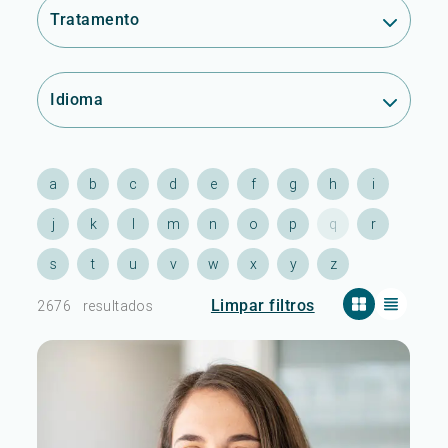
Tratamento
Idioma
a
b
c
d
e
f
g
h
i
j
k
l
m
n
o
p
q
r
s
t
u
v
w
x
y
z
Limpar filtros
2676
resultados