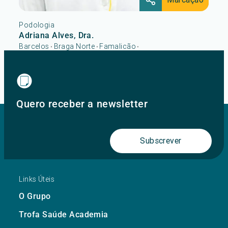
Podologia
Adriana Alves, Dra.
Barcelos
Braga Norte
Famalicão
•
•
•
Hospital Escola Fernando Pessoa
MaiaShopping
•
...
Ver mais
Quero receber a newsletter
Subscrever
Links Úteis
O Grupo
Trofa Saúde Academia