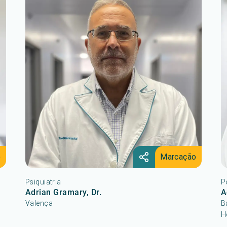
o
Marcação
Psiquiatria
P
Adrian Gramary, Dr.
A
Valença
B
H