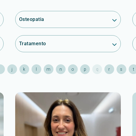
Osteopatia
Tratamento
i
j
k
l
m
n
o
p
q
r
s
t