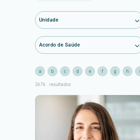
Unidade
Acordo de Saúde
a
b
c
d
e
f
g
h
2676
resultados