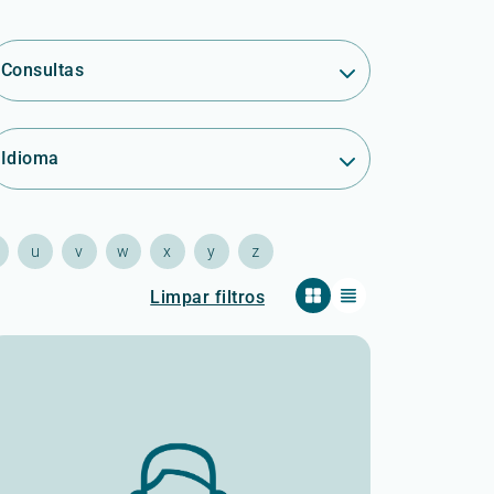
Consultas
Idioma
u
v
w
x
y
z
Limpar filtros