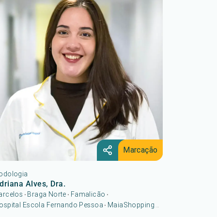
Marcação
odologia
driana Alves, Dra.
arcelos
Braga Norte
Famalicão
•
•
•
ospital Escola Fernando Pessoa
MaiaShopping
•
...