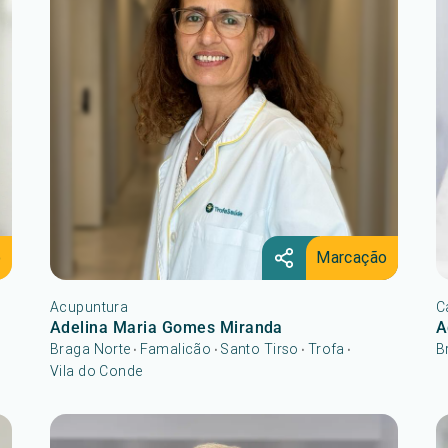
o
Marcação
Acupuntura
C
Adelina Maria Gomes Miranda
A
Braga Norte
Famalicão
Santo Tirso
Trofa
B
•
•
•
•
Vila do Conde