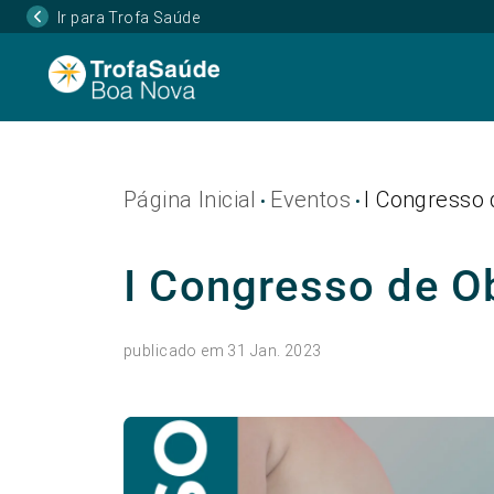
Ir para Trofa Saúde
Página Inicial
Eventos
I Congresso
•
•
I Congresso de O
publicado em 31 Jan. 2023