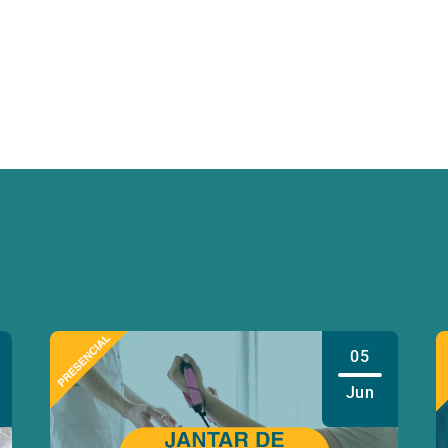
05
Jun