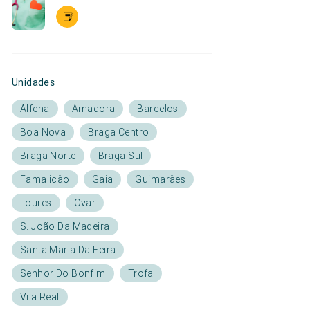
Unidades
Alfena
Amadora
Barcelos
Boa Nova
Braga Centro
Braga Norte
Braga Sul
Famalicão
Gaia
Guimarães
Loures
Ovar
S. João Da Madeira
Santa Maria Da Feira
Senhor Do Bonfim
Trofa
Vila Real