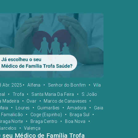
3 Abr. 2025
•
Alfena
•
Senhor do Bonfim
•
Vila
eal
•
Trofa
•
Santa Maria Da Feira
•
S. João
a Madeira
•
Ovar
•
Marco de Canaveses
•
Maia
•
Loures
•
Guimarães
•
Amadora
•
Gaia
Famalicão
•
Coge (Espinho)
•
Braga Sul
•
Braga Norte
•
Braga Centro
•
Boa Nova
•
Barcelos
•
Valença
 seu Médico de Família Trofa