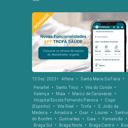
13 Dez. 2023
•
Alfena
•
Santa Maria Da Feira
•
Penafiel
•
Santo Tirso
•
Vila do Conde
•
Valença
•
Maia
•
Marco de Canaveses
•
Hospital Escola Fernando Pessoa
•
Coge
(Espinho)
•
Vila Real
•
Trofa
•
S. João da
Madeira
•
Amadora
•
Ovar
•
Loures
•
Senho
do Bonfim
•
Guimarães
•
Gaia
•
Famalicão
•
Braga Sul
•
Braga Norte
•
Braga Centro
•
Bo