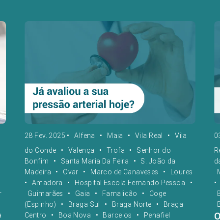
28 Fev. 2025
•
Alfena
•
Maia
•
Vila Real
•
Vila
0
do Conde
•
Valença
•
Trofa
•
Senhor do
R
Bonfim
•
Santa Maria Da Feira
•
S. João da
d
Madeira
•
Ovar
•
Marco de Canaveses
•
Loures
•
Amadora
•
Hospital Escola Fernando Pessoa
•
•
r
Guimarães
•
Gaia
•
Famalicão
•
Coge
(Espinho)
•
Braga Sul
•
Braga Norte
•
Braga
O
a
Centro
•
Boa Nova
•
Barcelos
•
Penafiel