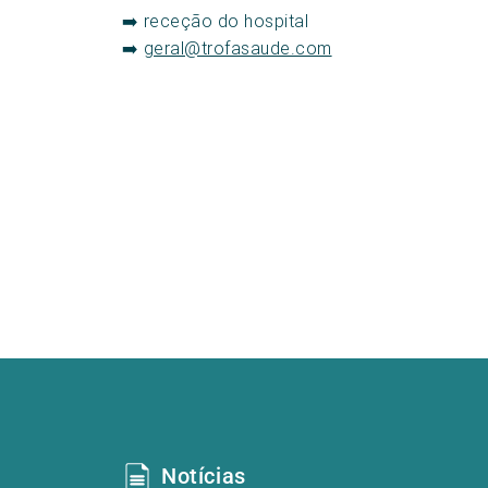
➡️ receção do hospital
➡️
geral@trofasaude.com
Notícias