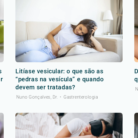
s
Litíase vesicular: o que são as
D
r
“pedras na vesícula” e quando
q
devem ser tratadas?
N
Nuno Gonçalves, Dr.
•
Gastrenterologia