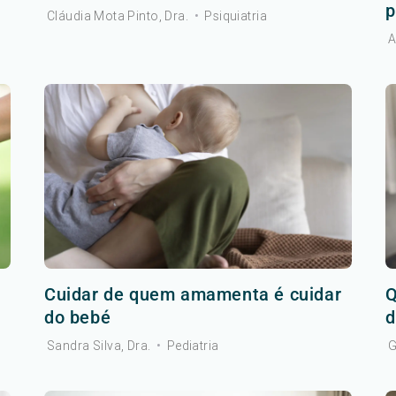
p
Cláudia Mota Pinto, Dra.
•
Psiquiatria
A
Cuidar de quem amamenta é cuidar
Q
do bebé
d
Sandra Silva, Dra.
•
Pediatria
G