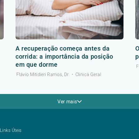
A recuperação começa antes da
O
corrida: a importância da posição
p
em que dorme
F
Flávio Mitidieri Ramos, Dr.
•
Clinica Geral
Ver mais
Links Úteis