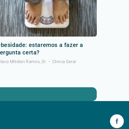
besidade: estaremos a fazer a
ergunta certa?
lávio Mitidieri Ramos, Dr.
•
Clinica Geral