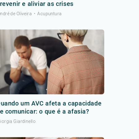
revenir e aliviar as crises
ndré de Oliveira
•
Acupuntura
uando um AVC afeta a capacidade
e comunicar: o que é a afasia?
iorgia Giardinello