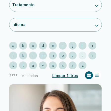
Tratamento
Idioma
a
b
c
d
e
f
g
h
i
j
k
l
m
n
o
p
q
r
s
t
u
v
w
x
y
z
Limpar filtros
2675
resultados