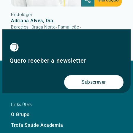
Podologia
Adriana Alves, Dra.
Barcelos
Braga Norte
Famalicão
•
•
•
Hospital Escola Fernando Pessoa
MaiaShopping
•
...
Ver mais
Quero receber a newsletter
Subscrever
Links Úteis
O Grupo
Trofa Saúde Academia