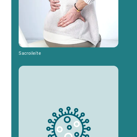
Sacroileíte