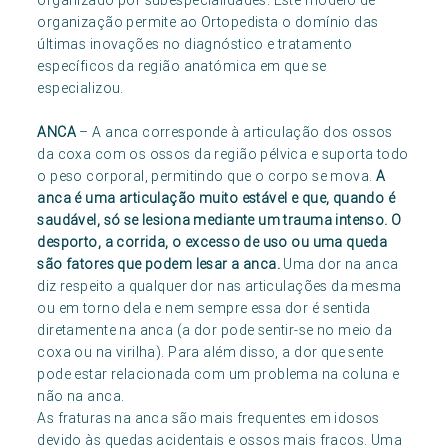
organizado por subespecialidades. Este modelo de
organização permite ao Ortopedista o domínio das
últimas inovações no diagnóstico e tratamento
específicos da região anatómica em que se
especializou.
ANCA
– A anca corresponde à articulação dos ossos
da coxa com os ossos da região pélvica e suporta todo
o peso corporal, permitindo que o corpo se mova.
A
anca é uma articulação muito estável e que, quando é
saudável, só se lesiona mediante um trauma intenso. O
desporto, a corrida, o excesso de uso ou uma queda
são fatores que podem lesar a anca.
Uma dor na anca
diz respeito a qualquer dor nas articulações da mesma
ou em torno dela e nem sempre essa dor é sentida
diretamente na anca (a dor pode sentir-se no meio da
coxa ou na virilha). Para além disso, a dor que sente
pode estar relacionada com um problema na coluna e
não na anca.
As fraturas na anca são mais frequentes em idosos
devido às quedas acidentais e ossos mais fracos. Uma