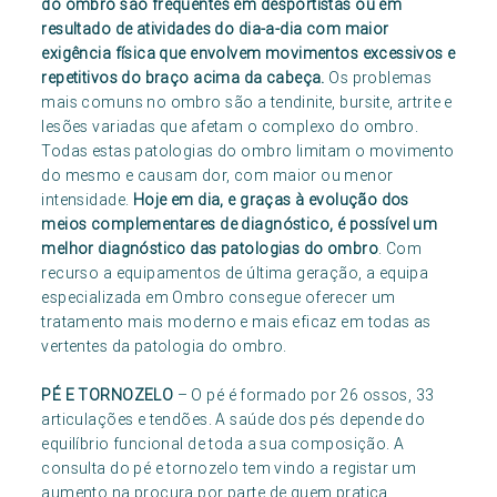
do ombro são frequentes em desportistas ou em
resultado de atividades do dia-a-dia com maior
exigência física que envolvem movimentos excessivos e
repetitivos do braço acima da cabeça.
Os problemas
mais comuns no ombro são a tendinite, bursite, artrite e
lesões variadas que afetam o complexo do ombro.
Todas estas patologias do ombro limitam o movimento
do mesmo e causam dor, com maior ou menor
intensidade.
Hoje em dia, e graças à evolução dos
meios complementares de diagnóstico, é possível um
melhor diagnóstico das patologias do ombro
. Com
recurso a equipamentos de última geração, a equipa
especializada em Ombro consegue oferecer um
tratamento mais moderno e mais eficaz em todas as
vertentes da patologia do ombro.
PÉ E TORNOZELO
– O pé é formado por 26 ossos, 33
articulações e tendões. A saúde dos pés depende do
equilíbrio funcional de toda a sua composição. A
consulta do pé e tornozelo tem vindo a registar um
aumento na procura por parte de quem pratica