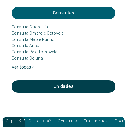
Consultas
Consulta Ortopedia
Consulta Ombro e Cotovelo
Consulta Mão e Punho
Consulta Anca
Consulta Pé e Tornozelo
Consulta Coluna
Ver todas
Unidades
O que é?
O que trata?
Consultas
Tratamentos
Doenç