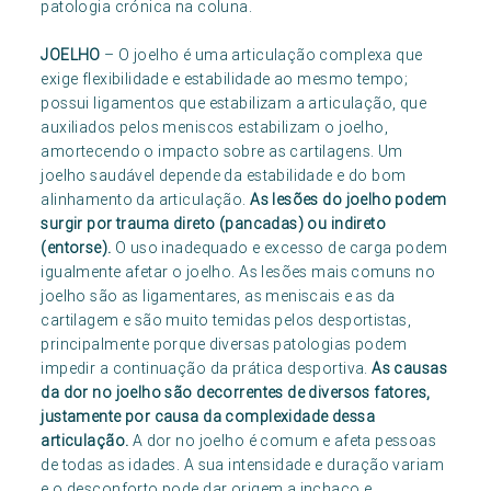
patologia crónica na coluna.
JOELHO
– O joelho é uma articulação complexa que
exige flexibilidade e estabilidade ao mesmo tempo;
possui ligamentos que estabilizam a articulação, que
auxiliados pelos meniscos estabilizam o joelho,
amortecendo o impacto sobre as cartilagens. Um
joelho saudável depende da estabilidade e do bom
alinhamento da articulação.
As lesões do joelho podem
surgir por trauma direto (pancadas) ou indireto
(entorse).
O uso inadequado e excesso de carga podem
igualmente afetar o joelho. As lesões mais comuns no
joelho são as ligamentares, as meniscais e as da
cartilagem e são muito temidas pelos desportistas,
principalmente porque diversas patologias podem
impedir a continuação da prática desportiva.
As causas
da dor no joelho são decorrentes de diversos fatores,
justamente por causa da complexidade dessa
articulação.
A dor no joelho é comum e afeta pessoas
de todas as idades. A sua intensidade e duração variam
e o desconforto pode dar origem a inchaço e