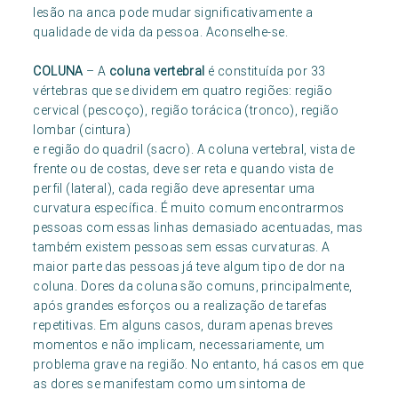
lesão na anca pode mudar significativamente a
qualidade de vida da pessoa. Aconselhe-se.
COLUNA
– A
coluna vertebral
é constituída por 33
vértebras que se dividem em quatro regiões: região
cervical (pescoço), região torácica (tronco), região
lombar (cintura)
e região do quadril (sacro). A coluna vertebral, vista de
frente ou de costas, deve ser reta e quando vista de
perfil (lateral), cada região deve apresentar uma
curvatura específica. É muito comum encontrarmos
pessoas com essas linhas demasiado acentuadas, mas
também existem pessoas sem essas curvaturas. A
maior parte das pessoas já teve algum tipo de dor na
coluna. Dores da coluna são comuns, principalmente,
após grandes esforços ou a realização de tarefas
repetitivas. Em alguns casos, duram apenas breves
momentos e não implicam, necessariamente, um
problema grave na região. No entanto, há casos em que
as dores se manifestam como um sintoma de