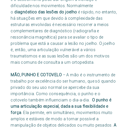
dificuldade nos movimentos. Normalmente
o
diagnóstico das lesões do joelho
é rápido, no entanto,
há situações em que devido à complexidade das
estruturas envolvidas é necessário recorrer a meios
complementares de diagnóstico (radiografia e
ressonância magnética) para se avaliar o tipo de
problema que está a causar a lesão no joelho. O joelho
é, então, uma articulação vulnerável a vários
traumatismos e as suas lesões são um dos motivos
mais comuns de consulta a um ortopedista.
MÃO, PUNHO E COTOVELO
– A mão é o instrumento de
trabalho por excelência do ser humano, que só quando
privado do seu uso normal se apercebe da sua
importância. Como consequência, o punho e o
cotovelo também influenciam o dia-a-dia.
O punho é
uma articulação especial, dada a sua flexibilidade e
força
. Ela permite, em simultâneo, movimentos muito
amplos e estáveis de modo a tornar possível a
manipulação de objetos delicados ou muito pesados.
A