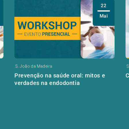
22
Mai
S. João da Madeira
S
Prevenção na saúde oral: mitos e
C
verdades na endodontia