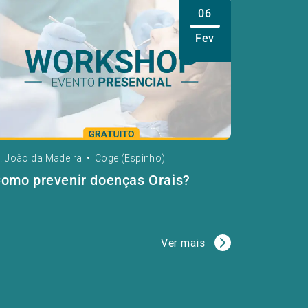
06
Fev
. João da Madeira
•
Coge (Espinho)
omo prevenir doenças Orais?
Ver mais