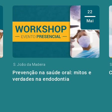
22
Mai
S. João da Madeira
S
s
Prevenção na saúde oral: mitos e
C
verdades na endodontia