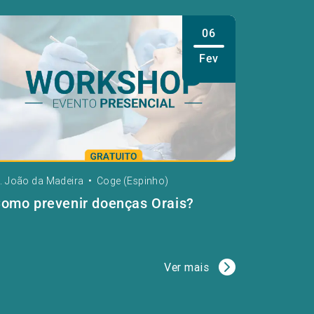
06
Fev
. João da Madeira
•
Coge (Espinho)
omo prevenir doenças Orais?
Ver mais