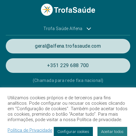
Trofa Saúde Alfena
geral@alfena.trofasaude.com
+351 229 688 700
(Chamada para rede fixa nacional)
Utilizamos cookies próprios e de terceiros para fins
Política de Privacidade e de Cookies
analíticos. Pode configurar ou recusar os cookies clicando
em “Configuração de cookies”. Também pode aceitar todos
Termos e condições de utilização
os cookies, premindo o botão “Aceitar tudo”. Para mais
informações, pode visitar a nossa Política de privacidade.
Listagem das Unidades Hospitalares
Política de Privacidade
Proteção de Dados
Configurar cookies
Aceitar todos