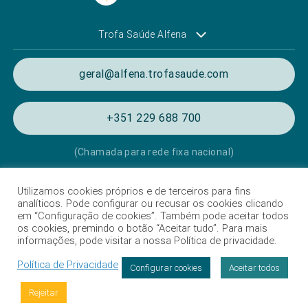
Trofa Saúde Alfena
geral@alfena.trofasaude.com
+351 229 688 700
(Chamada para rede fixa nacional)
Utilizamos cookies próprios e de terceiros para fins
Política de Privacidade e de Cookies
analíticos. Pode configurar ou recusar os cookies clicando
em “Configuração de cookies”. Também pode aceitar todos
Termos e condições de utilização
os cookies, premindo o botão “Aceitar tudo”. Para mais
informações, pode visitar a nossa Política de privacidade.
Listagem das Unidades Hospitalares
Política de Privacidade
Proteção de Dados
Configurar cookies
Aceitar todos
Livro de Reclamações
Rejeitar