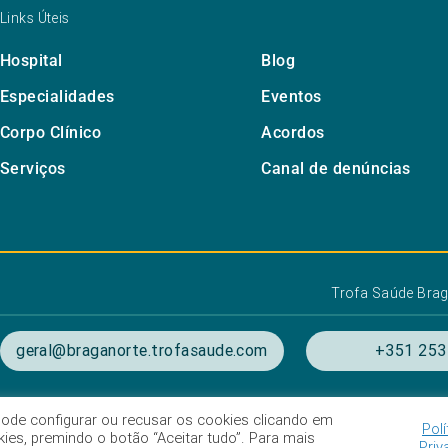
Links Úteis
Hospital
Blog
Especialidades
Eventos
Corpo Clínico
Acordos
Serviços
Canal de denúncias
Trofa Saúde Brag
geral@braganorte.trofasaude.com
+351 253
. Pode configurar ou recusar os cookies clicando em
Polí
ondições de utilização
Listagem das Unidades Hospitala
es, premindo o botão “Aceitar tudo”. Para mais
Priv