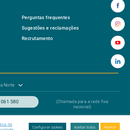
Perguntas frequentes
Sugestões e reclamações
Recrutamento
a Norte
 061 580
(Chamada para a rede fixa
nacional)
tica de
res
Proteção de Dados
Livro de Reclamações
Configurar cookies
Aceitar todos
Rejeitar
acidade