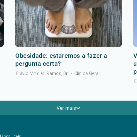
Obesidade: estaremos a fazer a
V
pergunta certa?
u
p
Flávio Mitidieri Ramos, Dr.
•
Clinica Geral
E
Ver mais
Links Úteis