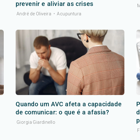
prevenir e aliviar as crises
M
André de Oliveira
•
Acupuntura
r
Quando um AVC afeta a capacidade
P
de comunicar: o que é a afasia?
d
p
Giorgia Giardinello
F