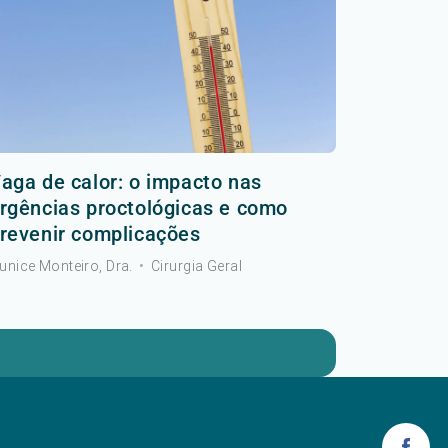
aga de calor: o impacto nas
rgências proctológicas e como
revenir complicações
unice Monteiro, Dra.
•
Cirurgia Geral