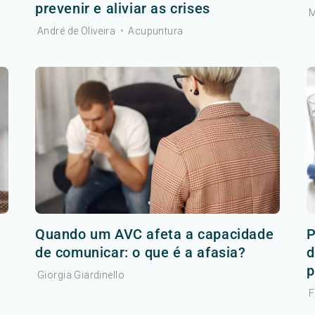
prevenir e aliviar as crises
M
André de Oliveira
•
Acupuntura
r
Quando um AVC afeta a capacidade
P
de comunicar: o que é a afasia?
d
p
Giorgia Giardinello
F