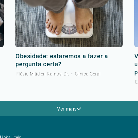
Obesidade: estaremos a fazer a
V
pergunta certa?
u
p
Flávio Mitidieri Ramos, Dr.
•
Clinica Geral
E
Ver mais
Links Úteis