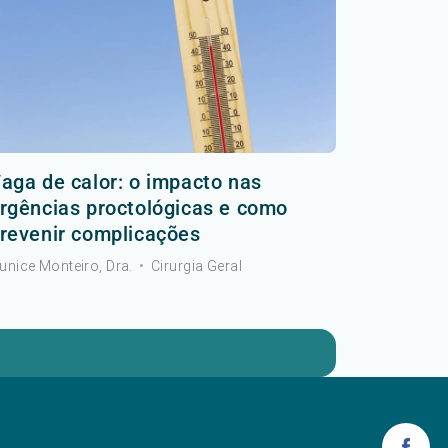
aga de calor: o impacto nas
rgências proctológicas e como
revenir complicações
unice Monteiro, Dra.
•
Cirurgia Geral